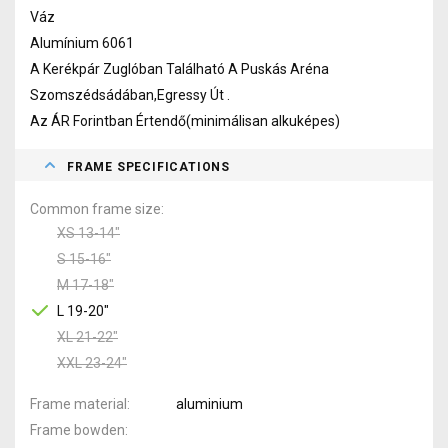
Váz
Alumínium 6061
A Kerékpár Zuglóban Található A Puskás Aréna
Szomszédsádában,Egressy Út .
Az ÁR Forintban Értendő(minimálisan alkuképes)
FRAME SPECIFICATIONS
Common frame size
XS 13-14"
S 15-16"
M 17-18"
L 19-20"
XL 21-22"
XXL 23-24"
Frame material
aluminium
Frame bowden