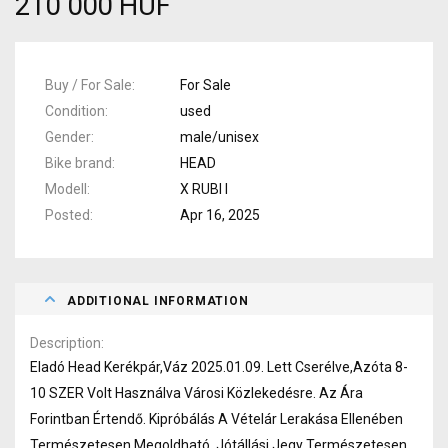
210 000 HUF
Buy / For Sale
For Sale
Condition
used
Gender
male/unisex
Bike brand
HEAD
Modell
X RUBI I
Posted
Apr 16, 2025
ADDITIONAL INFORMATION
Description
Eladó Head Kerékpár,Váz 2025.01.09. Lett Cserélve,Azóta 8-
10 SZER Volt Használva Városi Közlekedésre. Az Ára
Forintban Értendő. Kipróbálás A Vételár Lerakása Ellenében
Természetesen Megoldható. Jótállási Jegy Természetesen