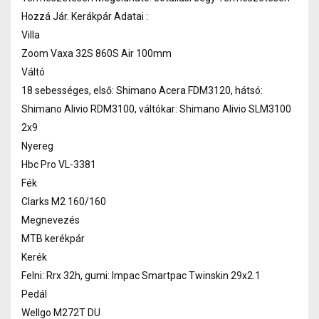
Hozzá Jár. Kerákpár Adatai :
Villa
Zoom Vaxa 32S 860S Air 100mm
Váltó
18 sebességes, első: Shimano Acera FDM3120, hátsó:
Shimano Alivio RDM3100, váltókar: Shimano Alivio SLM3100
2x9
Nyereg
Hbc Pro VL-3381
Fék
Clarks M2 160/160
Megnevezés
MTB kerékpár
Kerék
Felni: Rrx 32h, gumi: Impac Smartpac Twinskin 29x2.1
Pedál
Wellgo M272T DU