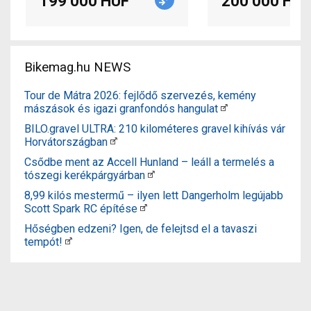
199 000 HUF
200 000 HUF
Bikemag.hu NEWS
Tour de Mátra 2026: fejlődő szervezés, kemény
mászások és igazi granfondós hangulat
BILO.gravel ULTRA: 210 kilométeres gravel kihívás vár
Horvátországban
Csődbe ment az Accell Hunland – leáll a termelés a
tószegi kerékpárgyárban
8,99 kilós mestermű – ilyen lett Dangerholm legújabb
Scott Spark RC építése
Hőségben edzeni? Igen, de felejtsd el a tavaszi
tempót!