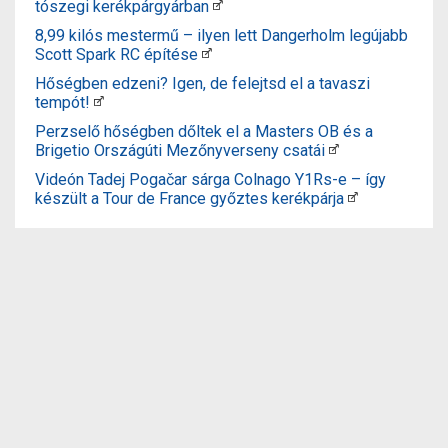
tószegi kerékpárgyárban
8,99 kilós mestermű – ilyen lett Dangerholm legújabb
Scott Spark RC építése
Hőségben edzeni? Igen, de felejtsd el a tavaszi
tempót!
Perzselő hőségben dőltek el a Masters OB és a
Brigetio Országúti Mezőnyverseny csatái
Videón Tadej Pogačar sárga Colnago Y1Rs-e – így
készült a Tour de France győztes kerékpárja