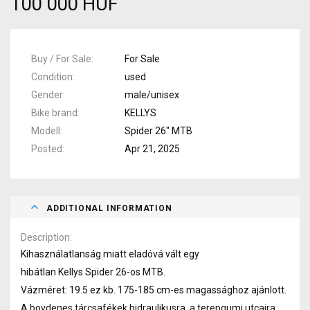
100 000 HUF
Buy / For Sale
For Sale
Condition
used
Gender
male/unisex
Bike brand
KELLYS
Modell
Spider 26" MTB
Posted
Apr 21, 2025
ADDITIONAL INFORMATION
Description
Kihasználatlanság miatt eladóvá vált egy
hibátlan Kellys Spider 26-os MTB.
Vázméret: 19.5 ez kb. 175-185 cm-es magassághoz ajánlott.
A bovdenes tárcsafékek hidraulikusra, a terepgumi utcaira