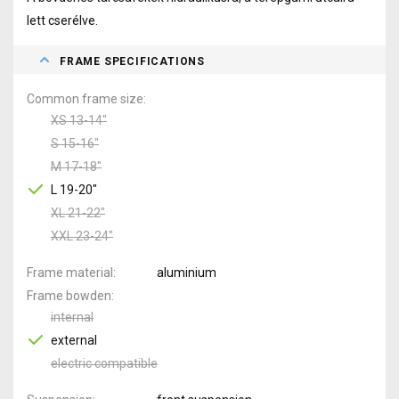
lett cserélve.
FRAME SPECIFICATIONS
Common frame size
XS 13-14"
S 15-16"
M 17-18"
L 19-20"
XL 21-22"
XXL 23-24"
Frame material
aluminium
Frame bowden
internal
external
electric compatible