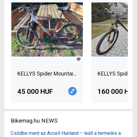
KELLYS Spider Mountain Bike front suspension us
KELLYS Spider 5
45 000 HUF
160 000 HUF
Bikemag.hu NEWS
Csődbe ment az Accell Hunland – leáll a termelés a