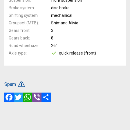
Suspension
front suspension
Brake system
disc brake
Shifting system
mechanical
Groupset (MTB)
Shimano Alivio
Gears front
3
Gears back
8
Road wheel size
26"
Axle type
quick release (front)
Spam
Facebook
Twitter
WhatsApp
Viber
Share