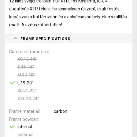
12 kilós svájci trailbike. Full XTR, Fox Kashima, ICR, 4
dugattyús XTR fékek. Funkcionálisan újszerű, csak festés
kopás van a bal támvillán és az alsócsövön helytelen szállítás
miatt. A szénszál sértetlen!
FRAME SPECIFICATIONS
Common frame size
XS 13-14"
S 15-16"
M 17-18"
L 19-20"
XL 21-22"
XXL 23-24"
Frame material
carbon
Frame bowden
internal
external