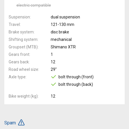
electric compatible
Suspension
dual suspension
Travel
121-130 mm
Brake system
disc brake
Shifting system
mechanical
Groupset (MTB)
Shimano XTR
Gears front
1
Gears back
12
Road wheel size
29"
Axle type
bolt through (front)
bolt through (back)
Bike weight (kg)
12
Spam