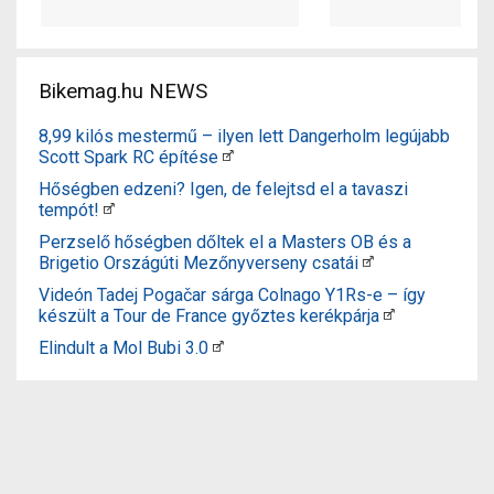
Bikemag.hu NEWS
8,99 kilós mestermű – ilyen lett Dangerholm legújabb
Scott Spark RC építése
Hőségben edzeni? Igen, de felejtsd el a tavaszi
tempót!
Perzselő hőségben dőltek el a Masters OB és a
Brigetio Országúti Mezőnyverseny csatái
Videón Tadej Pogačar sárga Colnago Y1Rs-e – így
készült a Tour de France győztes kerékpárja
Elindult a Mol Bubi 3.0