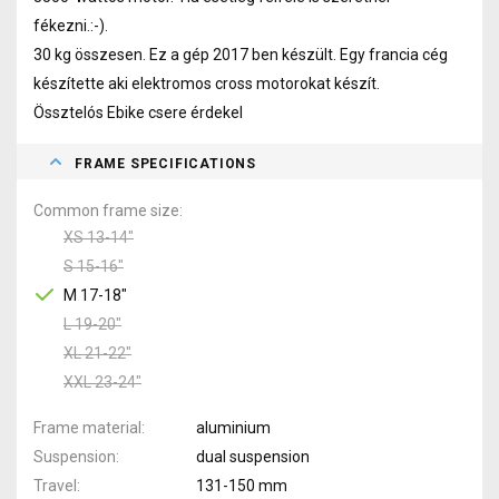
fékezni.:-).
30 kg összesen. Ez a gép 2017 ben készült. Egy francia cég
készítette aki elektromos cross motorokat készít.
Össztelós Ebike csere érdekel
FRAME SPECIFICATIONS
Common frame size
XS 13-14"
S 15-16"
M 17-18"
L 19-20"
XL 21-22"
XXL 23-24"
Frame material
aluminium
Suspension
dual suspension
Travel
131-150 mm