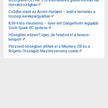
BILO.gravel ULTRA: 210 kilométeres gravel kihívás vár
Horvátországban
Csődbe ment az Accell Hunland – leáll a termelés a
tószegi kerékpárgyárban
8,99 kilós mestermű – ilyen lett Dangerholm legújabb
Scott Spark RC építése
Hőségben edzeni? Igen, de felejtsd el a tavaszi
tempót!
Perzselő hőségben dőltek el a Masters OB és a
Brigetio Országúti Mezőnyverseny csatái