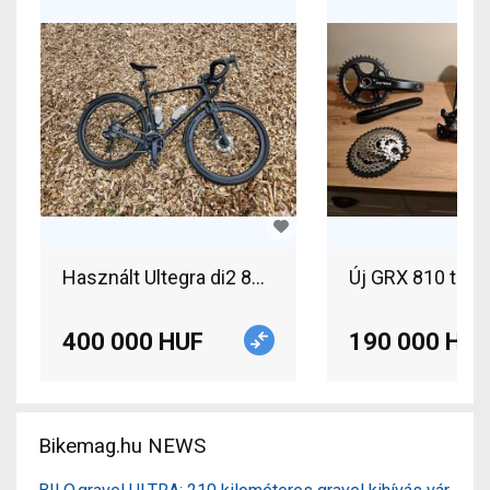
Használt Ultegra di2 8100 2*12 eladó Ultegra di2 
Új GRX 810 telj
400 000 HUF
190 000 HUF
Bikemag.hu NEWS