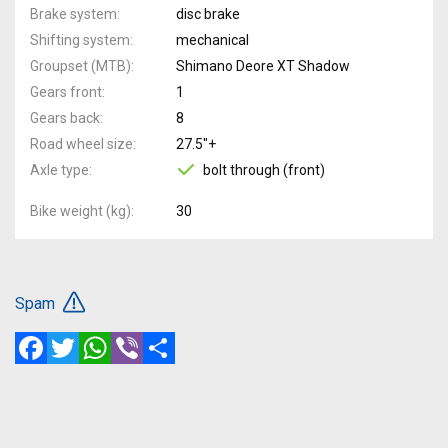
Brake system
disc brake
Shifting system
mechanical
Groupset (MTB)
Shimano Deore XT Shadow
Gears front
1
Gears back
8
Road wheel size
27.5"+
Axle type
bolt through (front)
Bike weight (kg)
30
Spam
Facebook
Twitter
WhatsApp
Viber
Share