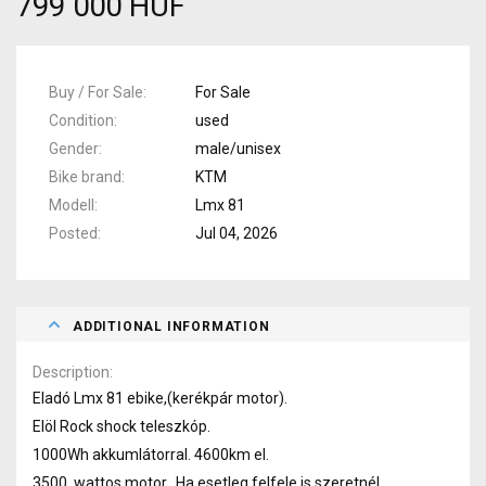
799 000 HUF
Buy / For Sale
For Sale
Condition
used
Gender
male/unisex
Bike brand
KTM
Modell
Lmx 81
Posted
Jul 04, 2026
ADDITIONAL INFORMATION
Description
Eladó Lmx 81 ebike,(kerékpár motor).
Elöl Rock shock teleszkóp.
1000Wh akkumlátorral. 4600km el.
3500 wattos motor. Ha esetleg felfele is szeretnél