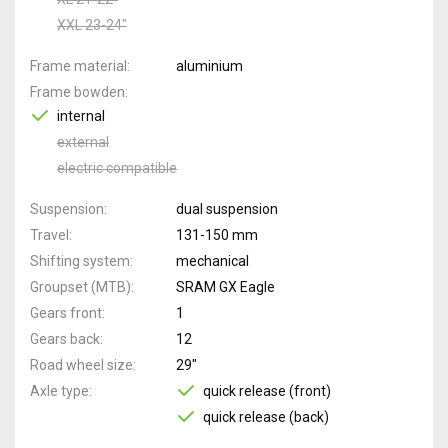
XXL 23-24"
Frame material
aluminium
Frame bowden
internal
external
electric compatible
Suspension
dual suspension
Travel
131-150 mm
Shifting system
mechanical
Groupset (MTB)
SRAM GX Eagle
Gears front
1
Gears back
12
Road wheel size
29"
Axle type
quick release (front)
quick release (back)