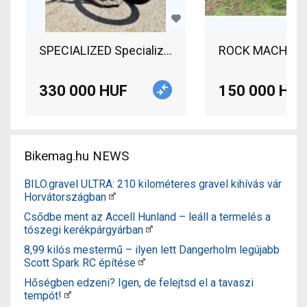
SPECIALIZED Specialized Chisel Comp (2019) M M
ROCK MACHINE Ma
330 000 HUF
150 000 HUF
Bikemag.hu NEWS
BILO.gravel ULTRA: 210 kilométeres gravel kihívás vár
Horvátországban
Csődbe ment az Accell Hunland – leáll a termelés a
tószegi kerékpárgyárban
8,99 kilós mestermű – ilyen lett Dangerholm legújabb
Scott Spark RC építése
Hőségben edzeni? Igen, de felejtsd el a tavaszi
tempót!