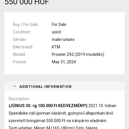
550 000 HUF
Buy / For Sale
For Sale
Condition
used
Gender
male/unisex
Bike brand
KTM
Modell
Prowler 292 (2019 modellév)
Posted
May 31, 2024
ADDITIONAL INFORMATION
Description
(JÚNIUS 30.-ig 100.000 Ft KEDVEZMÉNY!)
2021.10. hóban
Speedbike-nál újonnan vásárolt, gyönyörű állapotban lévő
szeretett bringámat 550.000 Ft-os irányáron eladnám.
Tech.adatlap: Méret: M (165-180cm) Szín: fekete,