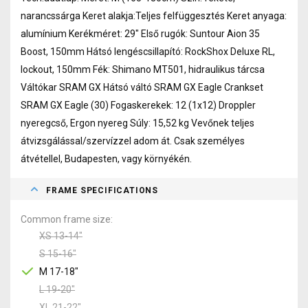
narancssárga Keret alakja:Teljes felfüggesztés Keret anyaga:
alumínium Kerékméret: 29" Első rugók: Suntour Aion 35
Boost, 150mm Hátsó lengéscsillapító: RockShox Deluxe RL,
lockout, 150mm Fék: Shimano MT501, hidraulikus tárcsa
Váltókar SRAM GX Hátsó váltó SRAM GX Eagle Crankset
SRAM GX Eagle (30) Fogaskerekek: 12 (1x12) Droppler
nyeregcső, Ergon nyereg Súly: 15,52 kg Vevőnek teljes
átvizsgálással/szervízzel adom át. Csak személyes
átvétellel, Budapesten, vagy környékén.
FRAME SPECIFICATIONS
Common frame size
XS 13-14"
S 15-16"
M 17-18"
L 19-20"
XL 21-22"