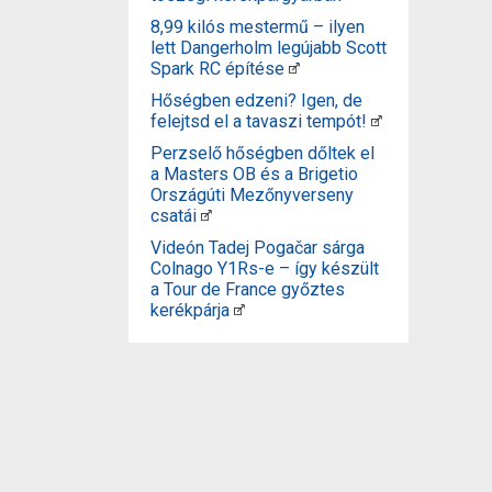
8,99 kilós mestermű – ilyen
lett Dangerholm legújabb Scott
Spark RC építése
Hőségben edzeni? Igen, de
felejtsd el a tavaszi tempót!
Perzselő hőségben dőltek el
a Masters OB és a Brigetio
Országúti Mezőnyverseny
csatái
Videón Tadej Pogačar sárga
Colnago Y1Rs-e – így készült
a Tour de France győztes
kerékpárja