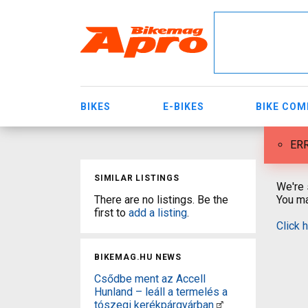
BIKES
E-BIKES
BIKE CO
ERR
SIMILAR LISTINGS
We're 
There are no listings. Be the
You ma
first to
add a listing
.
Click 
BIKEMAG.HU NEWS
Csődbe ment az Accell
Hunland – leáll a termelés a
tószegi kerékpárgyárban