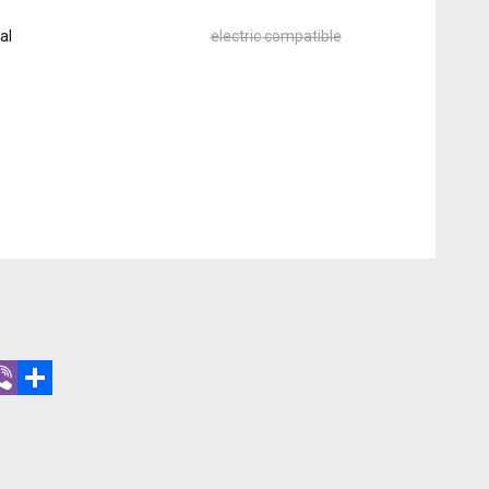
al
electric compatible
r
hatsApp
Viber
Share