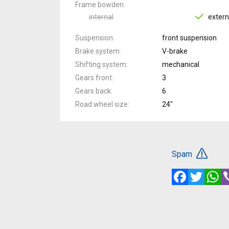
Frame bowden
internal
extern
Suspension
front suspension
Brake system
V-brake
Shifting system
mechanical
Gears front
3
Gears back
6
Road wheel size
24"
Spam
Facebook
Twitte
W