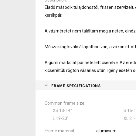
Eladó második tulajdonostól, frissen szervizelt,
kerékpár.
A vázméretet nem találtam meg a neten, elnéz
Műszakilag kiváló állapotban van, a vázon itt-ot
A gumi markolat pár hete lett cserélve. Az erede
kicseréltük rögtön vásárlás után. Igény esetén o
FRAME SPECIFICATIONS
Common frame size
XS 13-14"
S 15-1
L 19-20"
XL 21-
Frame material
aluminium