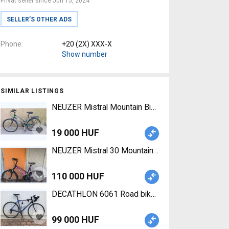
Privat seller since Jun 15, 2024
SELLER’S OTHER ADS
Phone
+20 (2X) XXX-X
Show number
SIMILAR LISTINGS
NEUZER Mistral Mountain Bike 26" rigid used For 
19 000 HUF
NEUZER Mistral 30 Mountain Bike 26" front suspe
110 000 HUF
DECATHLON 6061 Road bike calliper brake used F
99 000 HUF