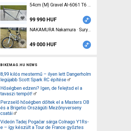
54cm (M) Gravel Al-6061 T6 alumínium váz + villa 
99 990 HUF
NAKAMURA Nakamura · Sury 24" lány MTB kerékpár 
49 000 HUF
BIKEMAG.HU NEWS
8,99 kilós mestermű – ilyen lett Dangerholm
legújabb Scott Spark RC építése
Hőségben edzeni? Igen, de felejtsd el a
tavaszi tempót!
Perzselő hőségben dőltek el a Masters OB
és a Brigetio Országúti Mezőnyverseny
csatái
Videón Tadej Pogačar sárga Colnago Y1Rs-
e – így készült a Tour de France győztes