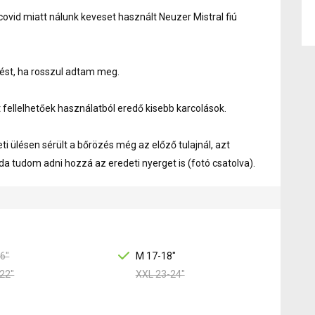
 covid miatt nálunk keveset használt Neuzer Mistral fiú
ést, ha rosszul adtam meg.
t fellelhetőek használatból eredő kisebb karcolások.
ti ülésen sérült a bőrözés még az előző tulajnál, azt
da tudom adni hozzá az eredeti nyerget is (fotó csatolva).
6"
M 17-18"
22"
XXL 23-24"