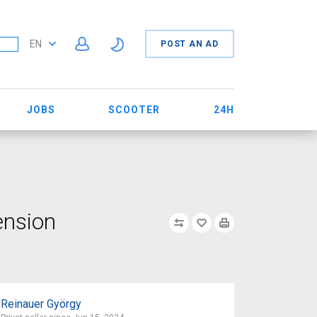
EN
POST AN AD
JOBS
SCOOTER
24H
ension
Reinauer György