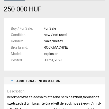
250 000 HUF
Buy / For Sale
For Sale
Condition
new / not used
Gender
male/unisex
Bike brand
ROCK MACHINE
Modell
explosion
Posted
Jul 23, 2023
ADDITIONAL INFORMATION
Description
kerékpározás feladása miatt soha nem használt,tároláshoz
szétszedett új bicaj. telója elkelt de adok hozzá egy r7 mrd-