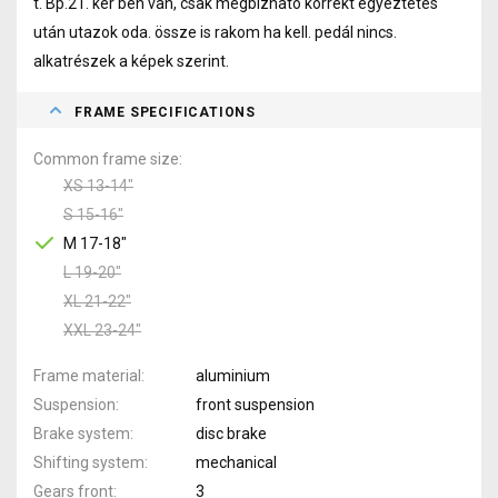
t. Bp.21. ker ben van, csak megbízható korrekt egyeztetés
után utazok oda. össze is rakom ha kell. pedál nincs.
alkatrészek a képek szerint.
FRAME SPECIFICATIONS
Common frame size
XS 13-14"
S 15-16"
M 17-18"
L 19-20"
XL 21-22"
XXL 23-24"
Frame material
aluminium
Suspension
front suspension
Brake system
disc brake
Shifting system
mechanical
Gears front
3