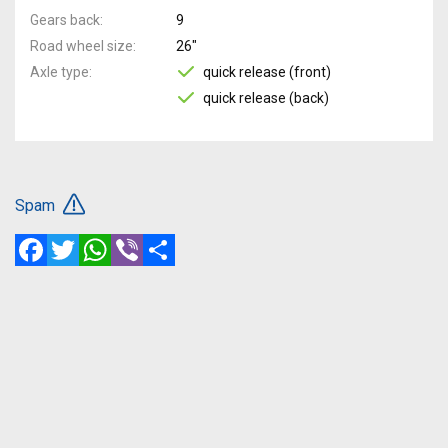
Gears back
9
Road wheel size
26"
Axle type
quick release (front)
quick release (back)
Spam
Facebook
Twitter
WhatsApp
Viber
Share