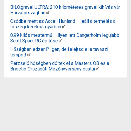
BILO.gravel ULTRA: 210 kilométeres gravel kihívás vár
Horvátországban
Csődbe ment az Accell Hunland – leáll a termelés a
tószegi kerékpárgyárban
8,99 kilós mestermű – ilyen lett Dangerholm legújabb
Scott Spark RC építése
Hőségben edzeni? Igen, de felejtsd el a tavaszi
tempót!
Perzselő hőségben dőltek el a Masters OB és a
Brigetio Országúti Mezőnyverseny csatái