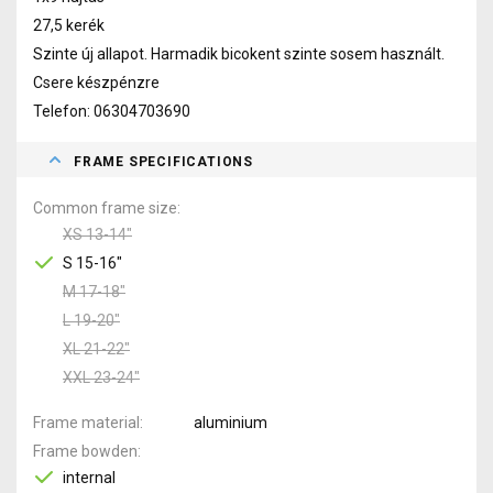
27,5 kerék
Szinte új allapot. Harmadik bicokent szinte sosem használt.
Csere készpénzre
Telefon: 06304703690
FRAME SPECIFICATIONS
Common frame size
XS 13-14"
S 15-16"
M 17-18"
L 19-20"
XL 21-22"
XXL 23-24"
Frame material
aluminium
Frame bowden
internal