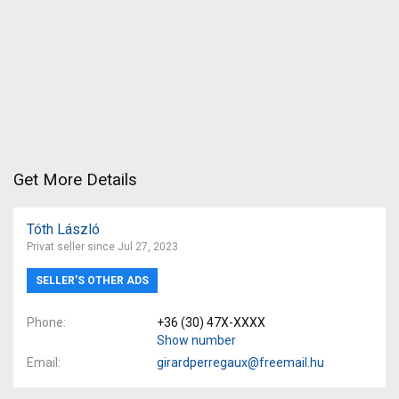
Get More Details
Tóth László
Privat seller since Jul 27, 2023
SELLER’S OTHER ADS
Phone
+36 (30) 47X-XXXX
Show number
Email
girardperregaux@freemail.hu