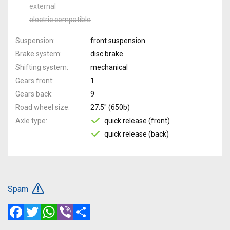
external
electric compatible
Suspension
front suspension
Brake system
disc brake
Shifting system
mechanical
Gears front
1
Gears back
9
Road wheel size
27.5" (650b)
Axle type
quick release (front)
quick release (back)
Spam
Facebook
Twitter
WhatsApp
Viber
Share