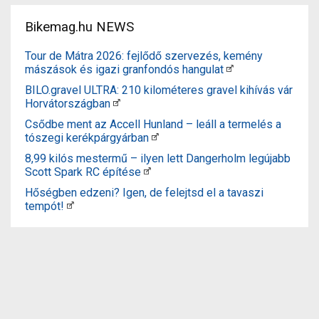
Bikemag.hu NEWS
Tour de Mátra 2026: fejlődő szervezés, kemény
mászások és igazi granfondós hangulat
BILO.gravel ULTRA: 210 kilométeres gravel kihívás vár
Horvátországban
Csődbe ment az Accell Hunland – leáll a termelés a
tószegi kerékpárgyárban
8,99 kilós mestermű – ilyen lett Dangerholm legújabb
Scott Spark RC építése
Hőségben edzeni? Igen, de felejtsd el a tavaszi
tempót!