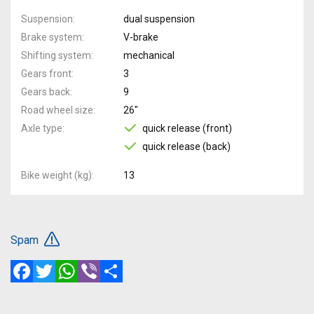
Suspension
dual suspension
Brake system
V-brake
Shifting system
mechanical
Gears front
3
Gears back
9
Road wheel size
26"
Axle type
quick release (front)
quick release (back)
Bike weight (kg)
13
Spam
Facebook
Twitter
WhatsApp
Viber
Share