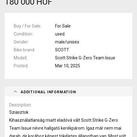
180 000 HUF
Buy / For Sale
For Sale
Condition
used
Gender
male/unisex
Bike brand
SCOTT
Modell
Scott Strike G-Zero Team Issue
Posted
Mar 10, 2025
ADDITIONAL INFORMATION
Description
Sziasztok
Kihasználatlanság miatt eladóvá vált Scott Strike G-Zero
Team Issue névre hallgató kerékpárom. Igaz már nem mai
darab, de korához képest tökéletes állapotban van. Most volt