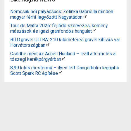
Nemcsak női pályacsúcs: Zelinka Gabriella minden
magyar férfit legyőzött Nagyatádon
Tour de Mátra 2026: fejlődő szervezés, kemény
mászások és igazi granfondós hangulat
BILO.gravel ULTRA: 210 kilométeres gravel kihívás vár
Horvátországban
Csődbe ment az Accell Hunland – leáll a termelés a
tószegi kerékpárgyárban
8,99 kilós mestermű – ilyen lett Dangerholm legújabb
Scott Spark RC építése