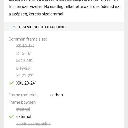
frissen szervizelve. Ha esetleg felkeltette az érdeklődésed ez
a szépség, keress bizalommal
FRAME SPECIFICATIONS
Common frame size
XS 13-14"
S 15-16"
M 17-18"
L 19-20"
XL 21-22"
XXL 23-24"
Frame material
carbon
Frame bowden
internal
external
electric compatible