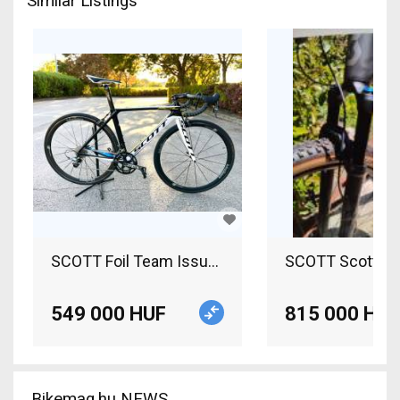
Similar Listings
SCOTT Foil Team Issue Road bike SRAM Force call
549 000 HUF
815 000 HUF
Bikemag.hu NEWS