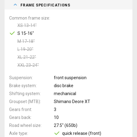
FRAME SPECIFICATIONS
Common frame size
XS 13-14"
S 15-16"
M 17-18"
L 19-20"
XL 21-22"
XXL 23-24"
Suspension
front suspension
Brake system
disc brake
Shifting system
mechanical
Groupset (MTB)
Shimano Deore XT
Gears front
3
Gears back
10
Road wheel size
27.5" (650b)
Axle type
quick release (front)