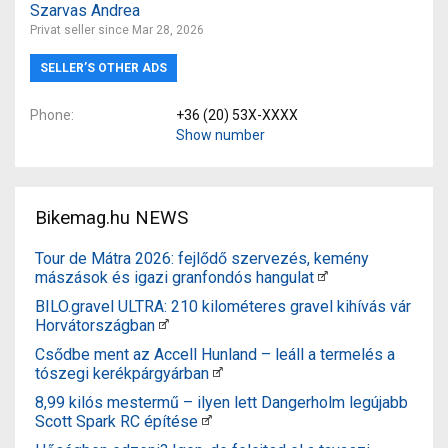
Szarvas Andrea
Privat seller since Mar 28, 2026
SELLER’S OTHER ADS
Phone
+36 (20) 53X-XXXX
Show number
Bikemag.hu NEWS
Tour de Mátra 2026: fejlődő szervezés, kemény
mászások és igazi granfondós hangulat
BILO.gravel ULTRA: 210 kilométeres gravel kihívás vár
Horvátországban
Csődbe ment az Accell Hunland – leáll a termelés a
tószegi kerékpárgyárban
8,99 kilós mestermű – ilyen lett Dangerholm legújabb
Scott Spark RC építése