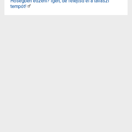
Hőségben edzeni? Igen, de felejtsd el a tavaszi
tempót!