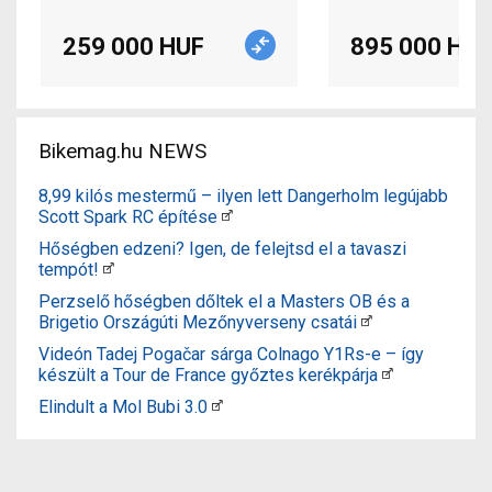
259 000 HUF
895 000 HUF
Bikemag.hu NEWS
8,99 kilós mestermű – ilyen lett Dangerholm legújabb
Scott Spark RC építése
Hőségben edzeni? Igen, de felejtsd el a tavaszi
tempót!
Perzselő hőségben dőltek el a Masters OB és a
Brigetio Országúti Mezőnyverseny csatái
Videón Tadej Pogačar sárga Colnago Y1Rs-e – így
készült a Tour de France győztes kerékpárja
Elindult a Mol Bubi 3.0