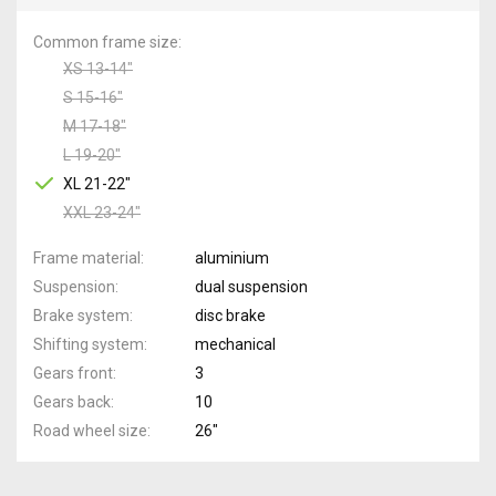
Common frame size
XS 13-14"
S 15-16"
M 17-18"
L 19-20"
XL 21-22"
XXL 23-24"
Frame material
aluminium
Suspension
dual suspension
Brake system
disc brake
Shifting system
mechanical
Gears front
3
Gears back
10
Road wheel size
26"