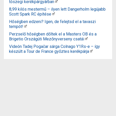
tószegi kerékpárgyárban
8,99 kilós mestermű – ilyen lett Dangerholm legújabb
Scott Spark RC építése
Hőségben edzeni? Igen, de felejtsd el a tavaszi
tempót!
Perzselő hőségben dőltek el a Masters OB és a
Brigetio Országúti Mezőnyverseny csatái
Videón Tadej Pogačar sárga Colnago Y1Rs-e – így
készült a Tour de France győztes kerékpárja