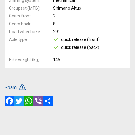
Shifting system
mechanical
Groupset (MTB)
Shimano Altus
Gears front
2
Gears back
8
Road wheel size
29"
Axle type
quick release (front)
quick release (back)
Bike weight (kg)
145
Spam
Facebook
Twitter
WhatsApp
Viber
Share