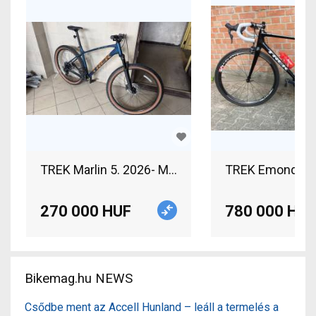
TREK Marlin 5. 2026- Matt Blue Mountain Bike 29
TREK Emonda SL 
270 000 HUF
780 000 HUF
Bikemag.hu NEWS
Csődbe ment az Accell Hunland – leáll a termelés a