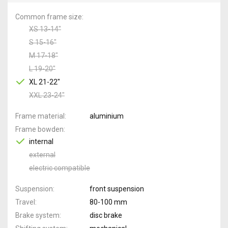
Common frame size
XS 13-14"
S 15-16"
M 17-18"
L 19-20"
XL 21-22"
XXL 23-24"
Frame material
aluminium
Frame bowden
internal
external
electric compatible
Suspension
front suspension
Travel
80-100 mm
Brake system
disc brake