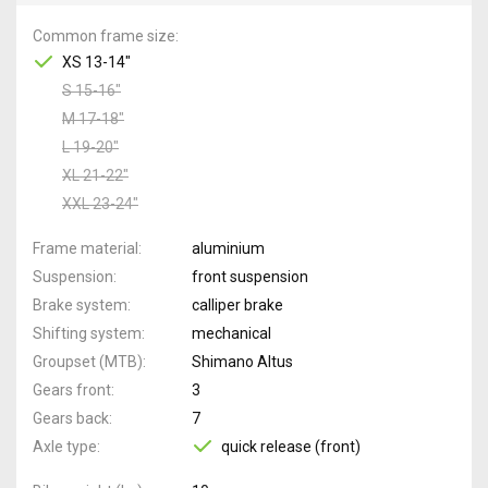
Common frame size
XS 13-14"
S 15-16"
M 17-18"
L 19-20"
XL 21-22"
XXL 23-24"
Frame material
aluminium
Suspension
front suspension
Brake system
calliper brake
Shifting system
mechanical
Groupset (MTB)
Shimano Altus
Gears front
3
Gears back
7
Axle type
quick release (front)