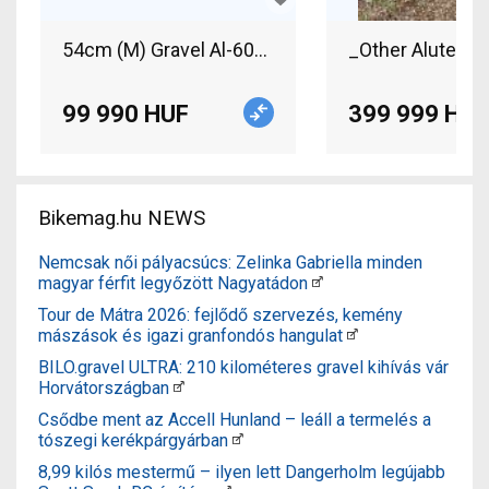
54cm (M) Gravel Al-6061 T6 alumínium váz + villa
99 990 HUF
399 999 HUF
Bikemag.hu NEWS
Nemcsak női pályacsúcs: Zelinka Gabriella minden
magyar férfit legyőzött Nagyatádon
Tour de Mátra 2026: fejlődő szervezés, kemény
mászások és igazi granfondós hangulat
BILO.gravel ULTRA: 210 kilométeres gravel kihívás vár
Horvátországban
Csődbe ment az Accell Hunland – leáll a termelés a
tószegi kerékpárgyárban
8,99 kilós mestermű – ilyen lett Dangerholm legújabb