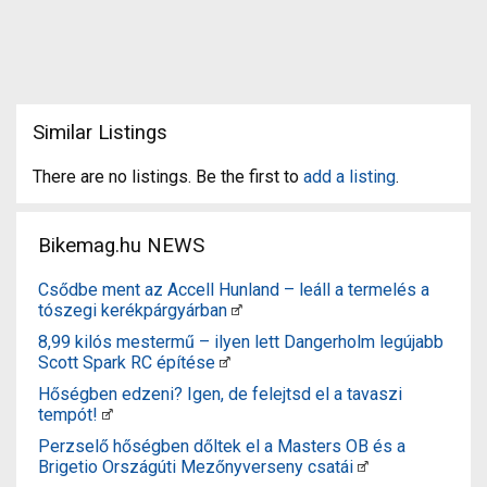
Similar Listings
There are no listings. Be the first to
add a listing
.
Bikemag.hu NEWS
Csődbe ment az Accell Hunland – leáll a termelés a
tószegi kerékpárgyárban
8,99 kilós mestermű – ilyen lett Dangerholm legújabb
Scott Spark RC építése
Hőségben edzeni? Igen, de felejtsd el a tavaszi
tempót!
Perzselő hőségben dőltek el a Masters OB és a
Brigetio Országúti Mezőnyverseny csatái