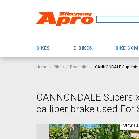
BIKES
E-BIKES
BIKE CO
Home
Bikes
Road bike
CANNONDALE Supersix EV
CANNONDALE Supersix
calliper brake used For 
VIEW L