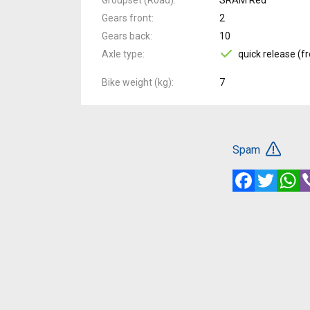
Gears front
2
Gears back
10
Axle type
quick release (fr
Bike weight (kg)
7
Spam
Facebook
Twitte
W