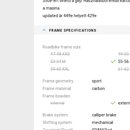
350e-ért vihető a gép. Használatból eredő karc
a masina.
updated ár 449e helyett 429e
FRAME SPECIFICATIONS
Roadbike frame size
47-48 XXS
49-50
53-54 M
55-56 
59-60 XXL
61-62
Frame geometry
sport
Frame material
carbon
Frame bowden
internal
extern
Brake system
calliper brake
Shifting system
mechanical
Groupset (Road)
SRAM Red