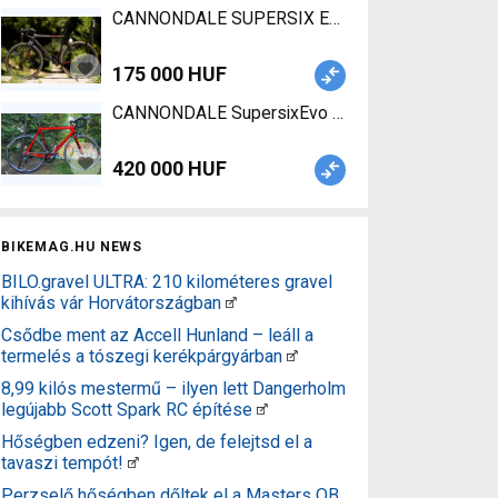
CANNONDALE SUPERSIX EVO Road bike SRAM Red 
175 000 HUF
CANNONDALE SupersixEvo Road bi
420 000 HUF
BIKEMAG.HU NEWS
BILO.gravel ULTRA: 210 kilométeres gravel
kihívás vár Horvátországban
Csődbe ment az Accell Hunland – leáll a
termelés a tószegi kerékpárgyárban
8,99 kilós mestermű – ilyen lett Dangerholm
legújabb Scott Spark RC építése
Hőségben edzeni? Igen, de felejtsd el a
tavaszi tempót!
Perzselő hőségben dőltek el a Masters OB