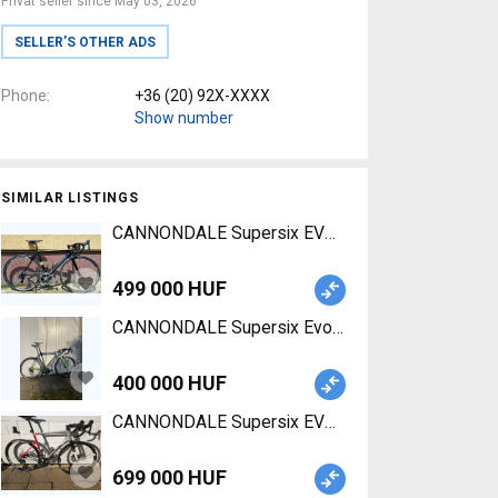
Privat seller since May 03, 2026
SELLER’S OTHER ADS
Phone
+36 (20) 92X-XXXX
Show number
SIMILAR LISTINGS
CANNONDALE Supersix EVO HI-MOD 52 Road bike S
499 000 HUF
CANNONDALE Supersix Evo Hi-Mod Road bike Shim
400 000 HUF
CANNONDALE Supersix EVO Road bike Shimano 10
699 000 HUF