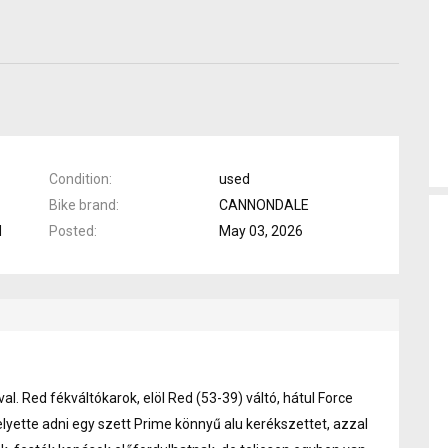
Condition
used
Bike brand
CANNONDALE
d
Posted
May 03, 2026
l. Red fékváltókarok, elöl Red (53-39) váltó, hátul Force
lyette adni egy szett Prime könnyű alu kerékszettet, azzal