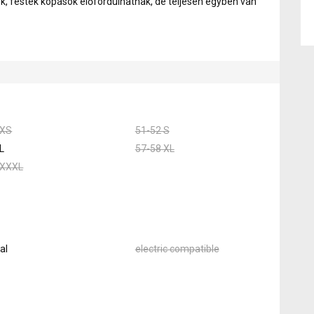
ok, festék kopások előfordulhatnak, de teljesen egyben van
 XS
51-52 S
L
57-58 XL
 XXXL
al
electric compatible