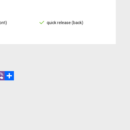
ont)
quick release (back)
r
hatsApp
Viber
Share