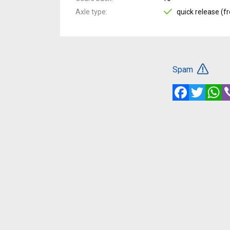
Axle type
quick release (fr
Spam
Facebook
Twitte
W