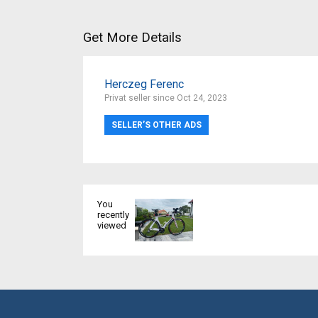
Get More Details
Herczeg Ferenc
Privat seller since Oct 24, 2023
SELLER’S OTHER ADS
You
recently
viewed