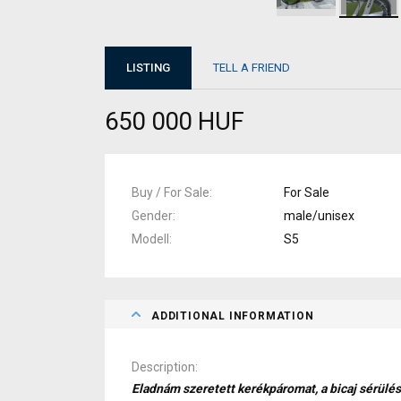
LISTING
TELL A FRIEND
650 000 HUF
Buy / For Sale
For Sale
Gender
male/unisex
Modell
S5
ADDITIONAL INFORMATION
Description
Eladnám szeretett kerékpáromat, a bicaj sérülé