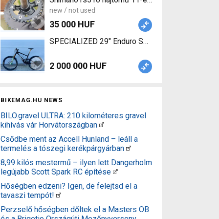
new / not used
35 000 HUF
SPECIALIZED 29" Enduro S5 Oil Slick Custom editi
2 000 000 HUF
BIKEMAG.HU NEWS
BILO.gravel ULTRA: 210 kilométeres gravel
kihívás vár Horvátországban
Csődbe ment az Accell Hunland – leáll a
termelés a tószegi kerékpárgyárban
8,99 kilós mestermű – ilyen lett Dangerholm
legújabb Scott Spark RC építése
Hőségben edzeni? Igen, de felejtsd el a
tavaszi tempót!
Perzselő hőségben dőltek el a Masters OB
és a Brigetio Országúti Mezőnyverseny