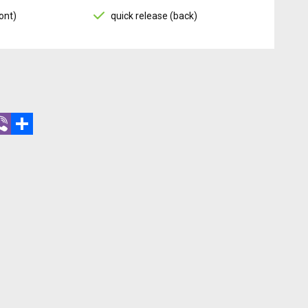
ont)
quick release (back)
r
hatsApp
Viber
Share