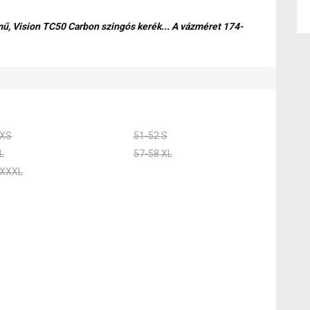
ű, Vision TC50 Carbon szingós kerék... A vázméret 174-
 XS
51-52 S
L
57-58 XL
 XXXL