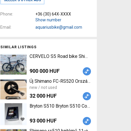
Phone
+36 (30) 64X-XXXX
Show number
Email
aquariusbike@gmail.com
SIMILAR LISTINGS
CERVELO S5 Road bike Shimano Dura Ace Di2 calli
900 000 HUF
Új Shimano FC-RS520 Országúti hajtókar 50-34 17
new / not used
32 000 HUF
Bryton S510 Bryton S510 Computers / GPS /
93 000 HUF
Shimano rs510 hajtómű 11-es rendszerhez Shimano 