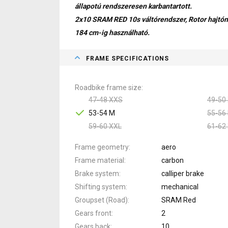
állapotú rendszeresen karbantartott.
2x10 SRAM RED 10s váltórendszer, Rotor hajtóm
184 cm-ig használható.
FRAME SPECIFICATIONS
Roadbike frame size
47-48 XXS
49-50
53-54 M
55-56 
59-60 XXL
61-62
Frame geometry
aero
Frame material
carbon
Brake system
calliper brake
Shifting system
mechanical
Groupset (Road)
SRAM Red
Gears front
2
Gears back
10