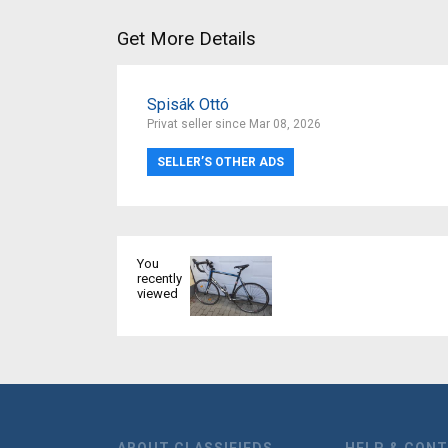
Get More Details
Spisák Ottó
Privat seller since Mar 08, 2026
SELLER’S OTHER ADS
You
recently
viewed