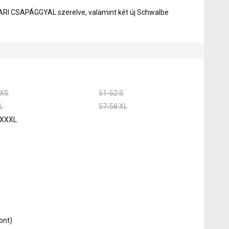
PARI CSAPÁGGYAL szerelve, valamint két új Schwalbe
 XS
51-52 S
L
57-58 XL
 XXXL
ont)