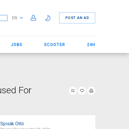
EN
POST AN AD
JOBS
SCOOTER
24H
used For
Spisák Ottó