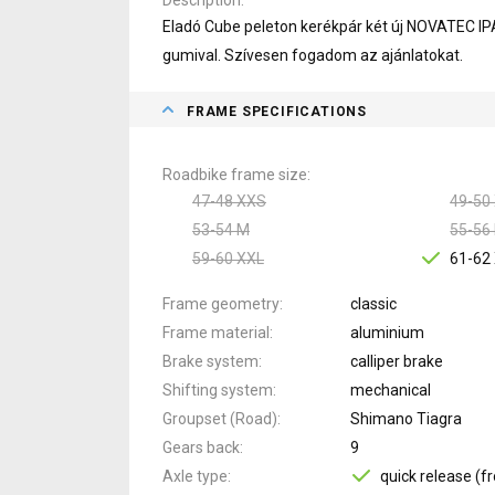
Eladó Cube peleton kerékpár két új NOVATEC I
gumival. Szívesen fogadom az ajánlatokat.
FRAME SPECIFICATIONS
Roadbike frame size
47-48 XXS
49-50
53-54 M
55-56 
59-60 XXL
61-62
Frame geometry
classic
Frame material
aluminium
Brake system
calliper brake
Shifting system
mechanical
Groupset (Road)
Shimano Tiagra
Gears back
9
Axle type
quick release (fr