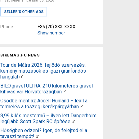
Privat seller since Mar 08, 2026
SELLER’S OTHER ADS
Phone
+36 (20) 33X-XXXX
Show number
BIKEMAG.HU NEWS
Tour de Mátra 2026: fejlődő szervezés,
kemény mászások és igazi granfondós
hangulat
BILO.gravel ULTRA: 210 kilométeres gravel
kihívás vár Horvátországban
Csődbe ment az Accell Hunland – leáll a
termelés a tószegi kerékpárgyárban
8,99 kilós mestermű – ilyen lett Dangerholm
legújabb Scott Spark RC építése
Hőségben edzeni? Igen, de felejtsd el a
tavaszi tempót!