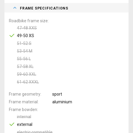
FRAME SPECIFICATIONS
Roadbike frame size
47-48 XXS
49-50 XS
51-52 S
53-54 M
55-56 L
57-58 XL
59-60 XXL
61-62 XXXL
Frame geometry
sport
Frame material
aluminium
Frame bowden
internal
external
electric compatible