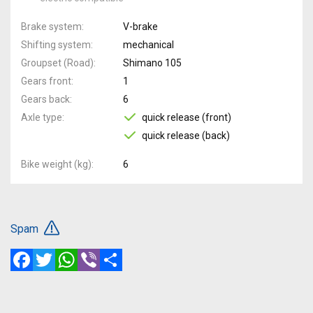
Brake system
V-brake
Shifting system
mechanical
Groupset (Road)
Shimano 105
Gears front
1
Gears back
6
Axle type
quick release (front)
quick release (back)
Bike weight (kg)
6
Spam
Facebook
Twitter
WhatsApp
Viber
Share