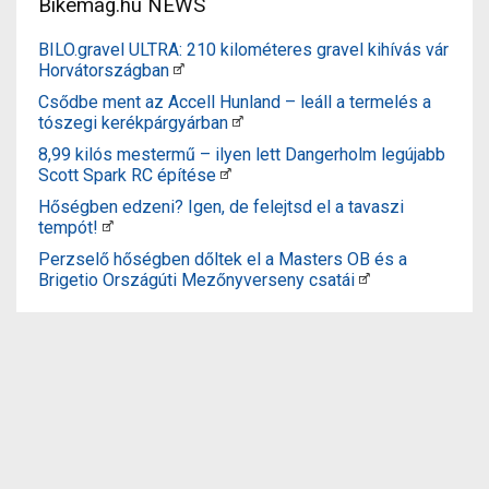
Bikemag.hu NEWS
BILO.gravel ULTRA: 210 kilométeres gravel kihívás vár
Horvátországban
Csődbe ment az Accell Hunland – leáll a termelés a
tószegi kerékpárgyárban
8,99 kilós mestermű – ilyen lett Dangerholm legújabb
Scott Spark RC építése
Hőségben edzeni? Igen, de felejtsd el a tavaszi
tempót!
Perzselő hőségben dőltek el a Masters OB és a
Brigetio Országúti Mezőnyverseny csatái