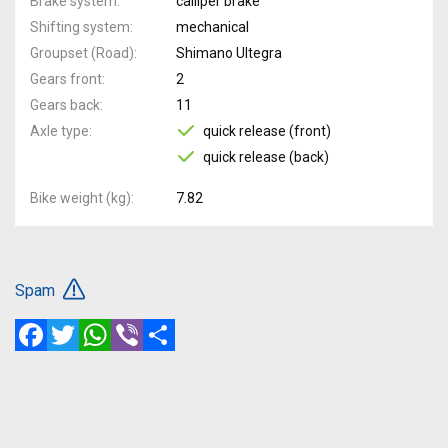
Brake system
calliper brake
Shifting system
mechanical
Groupset (Road)
Shimano Ultegra
Gears front
2
Gears back
11
Axle type
quick release (front)
quick release (back)
Bike weight (kg)
7.82
Spam
Facebook
Twitter
WhatsApp
Viber
Share