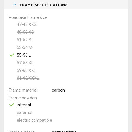
FRAME SPECIFICATIONS
Roadbike frame size
47-48 XXS
49-50 XS
51-52 S
53-54 M
55-56 L
57-58 XL
59-60 XXL
61-62 XXXL
Frame material
carbon
Frame bowden
internal
external
electric compatible