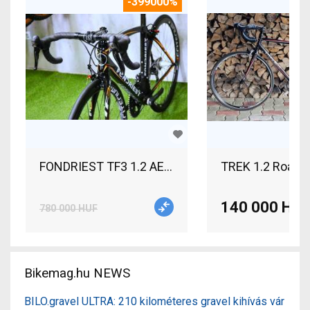
-399000%
FONDRIEST TF3 1.2 AERO FULL CARBON FULL DURA 
TREK 1.2 Road b
140 000 HUF
780 000 HUF
Bikemag.hu NEWS
BILO.gravel ULTRA: 210 kilométeres gravel kihívás vár