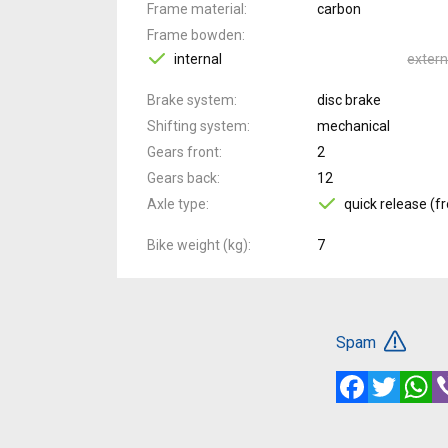
Frame material
carbon
Frame bowden
internal
extern
Brake system
disc brake
Shifting system
mechanical
Gears front
2
Gears back
12
Axle type
quick release (fr
Bike weight (kg)
7
Spam
Facebook
Twitte
W