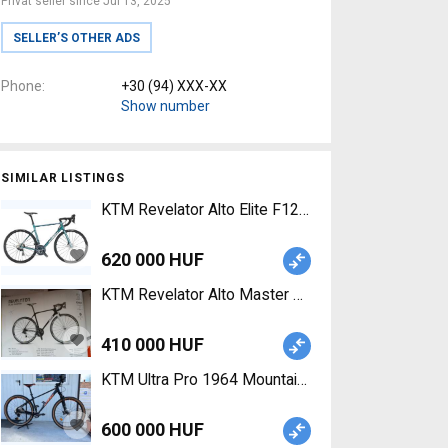
Privat seller since Jul 13, 2025
SELLER’S OTHER ADS
Phone
+30 (94) XXX-XX
Show number
SIMILAR LISTINGS
KTM Revelator Alto Elite F12 Road bike Shimano U
620 000 HUF
KTM Revelator Alto Master Road bike Shimano Ulte
410 000 HUF
KTM Ultra Pro 1964 Mountain Bike 29" front susp
600 000 HUF