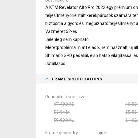
A KTM Revelator Alto Pro 2022 egy prémium or
teljesítményorientált kerékpárosok számára te
biztosítja a gyors és megbízható teljesítményt 
Vázméret 52-es
Jelenleg nem kapható
Méretprobléma miatt eladó, nem használt, új á
Shimano SPD pedállal, első hátsó világítással é
Jótállásos
FRAME SPECIFICATIONS
Roadbike frame size
47-48 XXS
49-50
53-54 M
55-56 
59-60 XXL
61-62
Frame geometry
sport