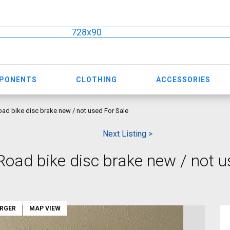
728x90
MPONENTS
CLOTHING
ACCESSORIES
oad bike disc brake new / not used For Sale
Next Listing >
Road bike disc brake new / not u
ARGER
MAP VIEW