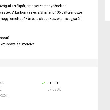
szágúti kerékpár, amelyet versenyzőnek és
rveztek. A karbon váz és a Shimano 105 váltórendszer
a hegyi emelkedőkön és a sík szakaszokon is egyaránt.
llapotú
s km-óràval felszerelve
 XS
51-52 S
L
57-58 XL
 XXXL