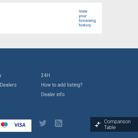
View
your
browsing
history
y
24H
 Dealers
How to add listing?
Dealer info
Comparison
Table