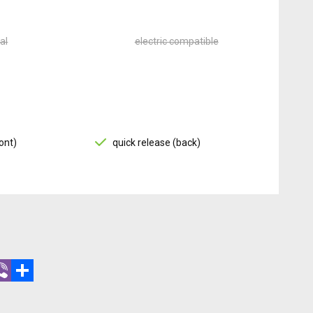
al
electric compatible
ont)
quick release (back)
r
hatsApp
Viber
Share