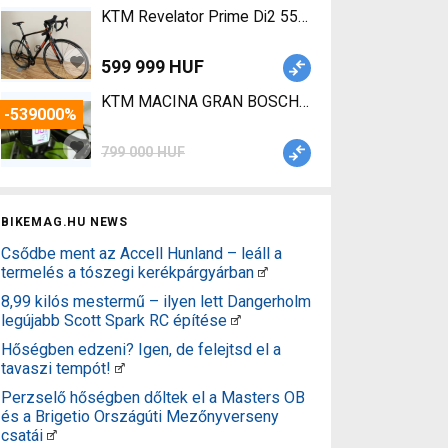
KTM Revelator Prime Di2 55cm Road bike Shimano 
599 999 HUF
KTM MACINA GRAN BOSCH NEXUS agyváltós Electr
-539000%
799 000 HUF
BIKEMAG.HU NEWS
Csődbe ment az Accell Hunland – leáll a
termelés a tószegi kerékpárgyárban
8,99 kilós mestermű – ilyen lett Dangerholm
legújabb Scott Spark RC építése
Hőségben edzeni? Igen, de felejtsd el a
tavaszi tempót!
Perzselő hőségben dőltek el a Masters OB
és a Brigetio Országúti Mezőnyverseny
csatái