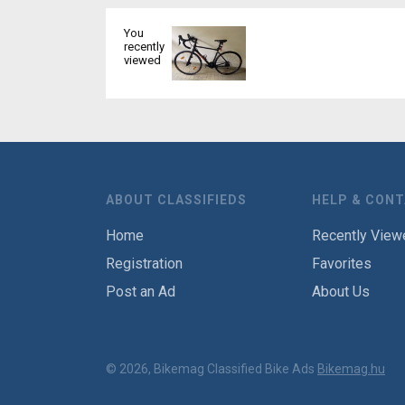
You
recently
viewed
ABOUT CLASSIFIEDS
HELP & CON
Home
Recently View
Registration
Favorites
Post an Ad
About Us
© 2026, Bikemag Classified Bike Ads
Bikemag.hu