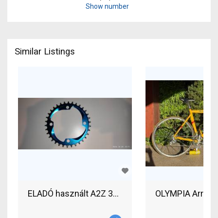
Show number
Similar Listings
ELADÓ használt A2Z 34T alu Narrow Wide lánctán
OLYMPIA Arrow R