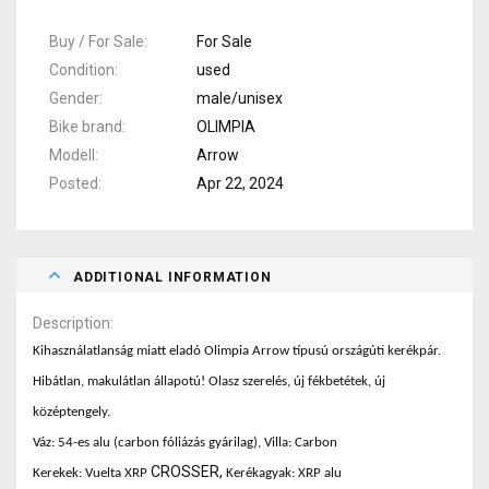
Buy / For Sale
For Sale
Condition
used
Gender
male/unisex
Bike brand
OLIMPIA
Modell
Arrow
Posted
Apr 22, 2024
ADDITIONAL INFORMATION
Description
Kihasználatlanság miatt eladó Olimpia Arrow típusú országúti kerékpár.
Hibátlan, makulátlan állapotú! Olasz szerelés, új fékbetétek, új
középtengely.
Váz: 54-es alu (carbon fóliázás gyárilag), Villa: Carbon
CROSSER,
Kerekek: Vuelta XRP
Kerékagyak: XRP alu