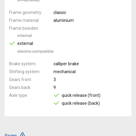
Frame geometry
classic
Frame material
aluminium
Frame bowden
internal
external
electric compatible
Brake system
calliper brake
Shifting system
mechanical
Gears front
3
Gears back
9
Axle type
quick release (front)
quick release (back)
Spam