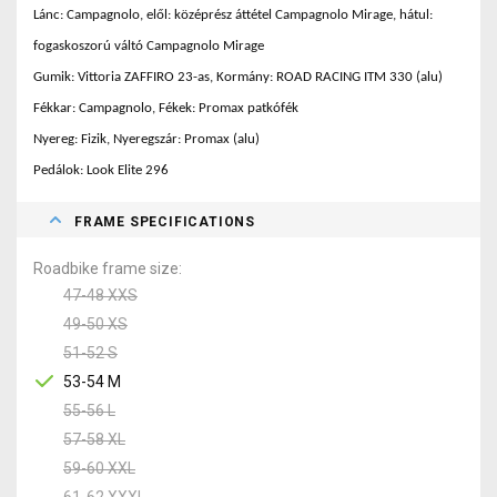
Lánc: Campagnolo, elől: középrész áttétel Campagnolo Mirage, hátul:
fogaskoszorú váltó Campagnolo Mirage
Gumik: Vittoria ZAFFIRO 23-as, Kormány: ROAD RACING ITM 330 (alu)
Fékkar: Campagnolo, Fékek: Promax patkófék
Nyereg: Fizik, Nyeregszár: Promax (alu)
Pedálok: Look Elite 296
FRAME SPECIFICATIONS
Roadbike frame size
47-48 XXS
49-50 XS
51-52 S
53-54 M
55-56 L
57-58 XL
59-60 XXL
61-62 XXXL