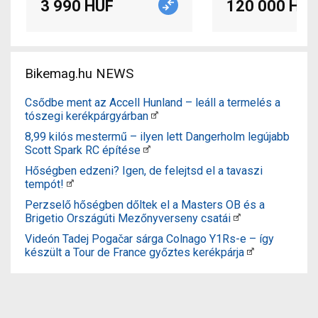
3 990 HUF
120 000 HUF
Bikemag.hu NEWS
Csődbe ment az Accell Hunland – leáll a termelés a
tószegi kerékpárgyárban
8,99 kilós mestermű – ilyen lett Dangerholm legújabb
Scott Spark RC építése
Hőségben edzeni? Igen, de felejtsd el a tavaszi
tempót!
Perzselő hőségben dőltek el a Masters OB és a
Brigetio Országúti Mezőnyverseny csatái
Videón Tadej Pogačar sárga Colnago Y1Rs-e – így
készült a Tour de France győztes kerékpárja