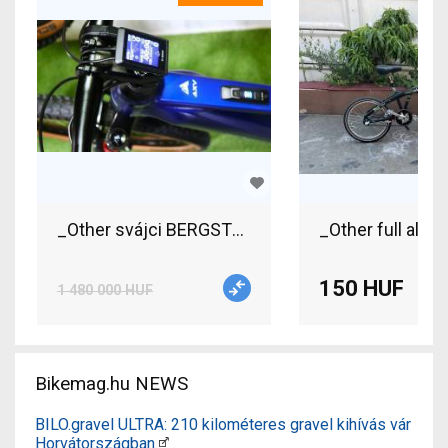
_Other svájci BERGSTROM 29 eFully BOSCH CX 32
_Other full alum
150 HUF
1 480 000 HUF
Bikemag.hu NEWS
BILO.gravel ULTRA: 210 kilométeres gravel kihívás vár
Horvátországban