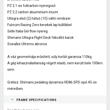
PZ 2.1-es fullcarbon nyeregcső
PZ 2.2 carbon aluuminium stucni
Ultegra első (2) hátsó (10) váltó rendszer.
Fulcrum Racing Zero kerekek lap küllőkkel
Selle Italia Gel flow nyereg
Shimano Ultegra Flight Deck fékváltó karok
Scwalbe Ultremo abroncs
A váz geometriája erősített, súly korlát garancia 110kg.
A gép kihasználatlanság végett eladó, nem került bele 100km
sem.
Grátisz: Shimano pedaling dynamics RD86 SPD cipő 45-ös
méretben.
FRAME SPECIFICATIONS