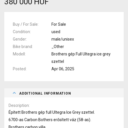
380 000 HUF
Buy / For Sale
For Sale
Condition
used
Gender
male/unisex
Bike brand
_Other
Modell
Brothers gép Full Ultegra ice grey
szettel
Posted
Apr 06, 2025
ADDITIONAL INFORMATION
Description
Épített Brothers gép full Ultegra Ice Grey szettel.
6700-as Carbon Bothers erősített váz (58-as).
Brothers carbon villa