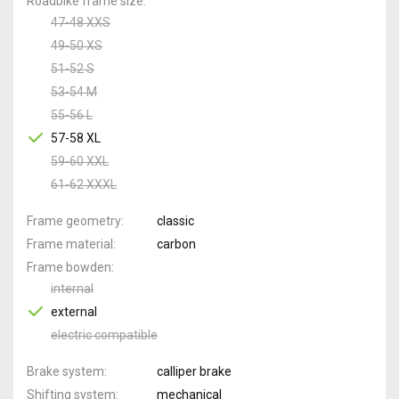
Roadbike frame size
47-48 XXS
49-50 XS
51-52 S
53-54 M
55-56 L
57-58 XL
59-60 XXL
61-62 XXXL
Frame geometry
classic
Frame material
carbon
Frame bowden
internal
external
electric compatible
Brake system
calliper brake
Shifting system
mechanical