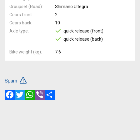
Groupset (Road)
Shimano Ultegra
Gears front
2
Gears back
10
Axle type
quick release (front)
quick release (back)
Bike weight (kg)
7.6
Spam
Facebook
Twitter
WhatsApp
Viber
Share