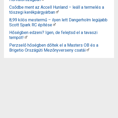
Csődbe ment az Accell Hunland – leáll a termelés a
tószegi kerékpárgyárban
8,99 kilós mestermű – ilyen lett Dangerholm legújabb
Scott Spark RC építése
Hőségben edzeni? Igen, de felejtsd el a tavaszi
tempót!
Perzselő hőségben dőltek el a Masters OB és a
Brigetio Országúti Mezőnyverseny csatái