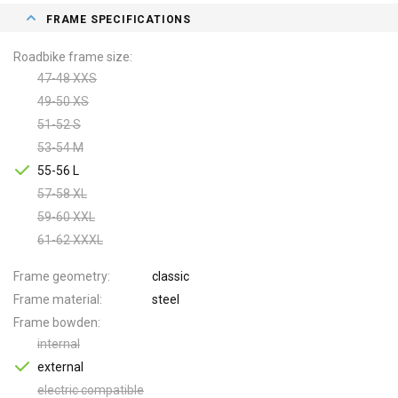
FRAME SPECIFICATIONS
Roadbike frame size
47-48 XXS
49-50 XS
51-52 S
53-54 M
55-56 L
57-58 XL
59-60 XXL
61-62 XXXL
Frame geometry
classic
Frame material
steel
Frame bowden
internal
external
electric compatible