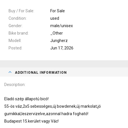
Buy / For Sale
For Sale
Condition
used
Gender
male/unisex
Bike brand
_Other
Modell
Jungherz
Posted
Jun 17, 2026
ADDITIONAL INFORMATION
Description
Eladó szép állapotú bicó!
55-ös váz,2x5 sebességes,új bowdenek,új markolat,jó
gumikkal,leszervizelve,azonnal hadra fogható!
Budapest 15.kerület vagy Vác!