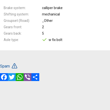
Brake system
calliper brake
Shifting system
mechanical
Groupset (Road)
_Other
Gears front
2
Gears back
5
Axle type
w fix bolt
Spam
Facebook
Twitter
WhatsApp
Viber
Share