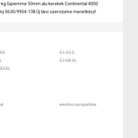
yereg.Gipiemme 50mm alu kerekek Continental 4000
ívj 0630/9954-138.Új lánc szervízelve menetkész!
 XS
51-52 S
L
57-58 XL
 XXXL
al
electric compatible