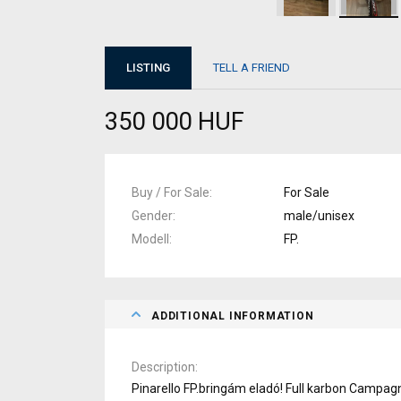
LISTING
TELL A FRIEND
350 000 HUF
Buy / For Sale
For Sale
Gender
male/unisex
Modell
FP.
ADDITIONAL INFORMATION
Description
Pinarello FP.bringám eladó! Full karbon Campag