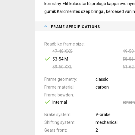
kormány. Elit kulacstartó,prologó kappa evo n
gumik.Karcmentes szép bringa , kérdésed van h
FRAME SPECIFICATIONS
Roadbike frame size
47-48 XXS
49-50
53-54 M
55-56 
59-60 XXL
61-62
Frame geometry
classic
Frame material
carbon
Frame bowden
internal
extern
Brake system
V-brake
Shifting system
mechanical
Gears front
2