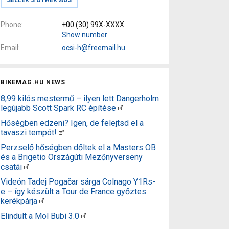
Phone
+00 (30) 99X-XXXX
Show number
Email
ocsi-h@freemail.hu
BIKEMAG.HU NEWS
8,99 kilós mestermű – ilyen lett Dangerholm
legújabb Scott Spark RC építése
Hőségben edzeni? Igen, de felejtsd el a
tavaszi tempót!
Perzselő hőségben dőltek el a Masters OB
és a Brigetio Országúti Mezőnyverseny
csatái
Videón Tadej Pogačar sárga Colnago Y1Rs-
e – így készült a Tour de France győztes
kerékpárja
Elindult a Mol Bubi 3.0