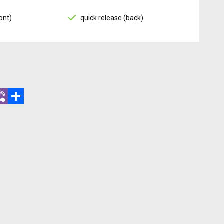
ont)
quick release (back)
r
hatsApp
Viber
Share