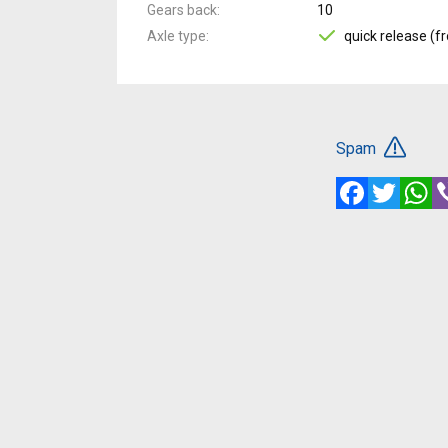
Gears back
10
Axle type
quick release (fr
Spam
Facebook
Twitte
W