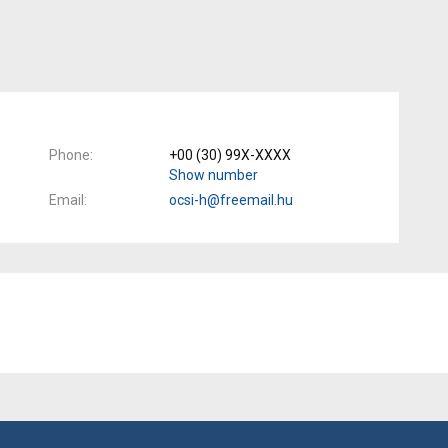
Phone
+00 (30) 99X-XXXX
Show number
Email
ocsi-h@freemail.hu