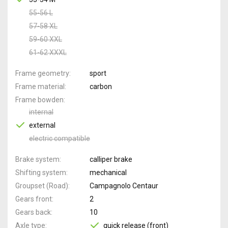
55-56 L
57-58 XL
59-60 XXL
61-62 XXXL
Frame geometry
sport
Frame material
carbon
Frame bowden
internal
external
electric compatible
Brake system
calliper brake
Shifting system
mechanical
Groupset (Road)
Campagnolo Centaur
Gears front
2
Gears back
10
Axle type
quick release (front)