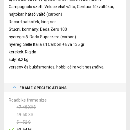
Campagnolo szett: Veloce első váltó, Centaur fékváltókar,
hajtókar, hátsó váltó (carbon)
Record patkófék, lánc, sor
Stucni, kormány: Deda Zero 100
nyeregcső: Deda Superzero (carbon)
nyereg: Selle Italia srl Carbon + Eva 135 gr
kerekek: Rigida
súly: 8,2 kg
verseny és bukásmentes, hobbi célra volt használva
FRAME SPECIFICATIONS
Roadbike frame size
47-48 XXS
49-50 XS
51-52 S
53-54 M