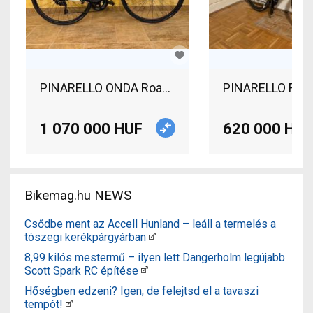
PINARELLO ONDA Road bike disc brake used For 
PINARELLO FCX G
1 070 000 HUF
620 000 HUF
Bikemag.hu NEWS
Csődbe ment az Accell Hunland – leáll a termelés a
tószegi kerékpárgyárban
8,99 kilós mestermű – ilyen lett Dangerholm legújabb
Scott Spark RC építése
Hőségben edzeni? Igen, de felejtsd el a tavaszi
tempót!