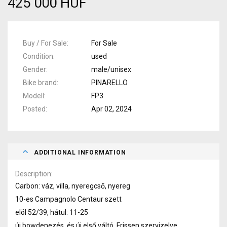
425 000 HUF
Buy / For Sale
For Sale
Condition
used
Gender
male/unisex
Bike brand
PINARELLO
Modell
FP3
Posted
Apr 02, 2024
ADDITIONAL INFORMATION
Description
Carbon: váz, villa, nyeregcső, nyereg
10-es Campagnolo Centaur szett
elöl 52/39, hátul: 11-25
új bowdenezés, és új első váltó. Frissen szervizelve.