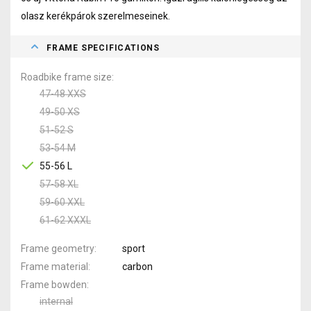
olasz kerékpárok szerelmeseinek.
FRAME SPECIFICATIONS
Roadbike frame size
47-48 XXS
49-50 XS
51-52 S
53-54 M
55-56 L
57-58 XL
59-60 XXL
61-62 XXXL
Frame geometry
sport
Frame material
carbon
Frame bowden
internal