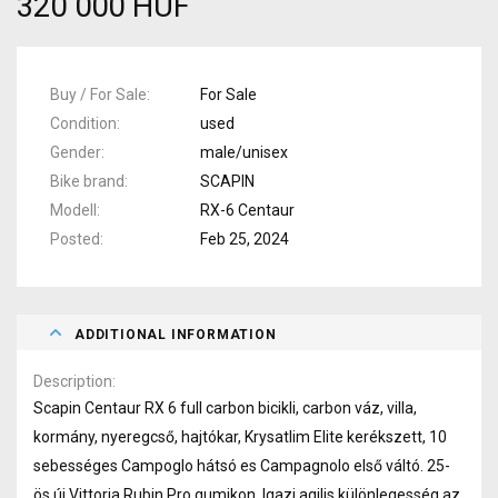
320 000 HUF
Buy / For Sale
For Sale
Condition
used
Gender
male/unisex
Bike brand
SCAPIN
Modell
RX-6 Centaur
Posted
Feb 25, 2024
ADDITIONAL INFORMATION
Description
Scapin Centaur RX 6 full carbon bicikli, carbon váz, villa,
kormány, nyeregcső, hajtókar, Krysatlim Elite kerékszett, 10
sebességes Campoglo hátsó es Campagnolo első váltó. 25-
ös új Vittoria Rubin Pro gumikon. Igazi agilis különlegesség az