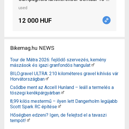
used
12 000 HUF
Bikemag.hu NEWS
Tour de Mátra 2026: fejlődő szervezés, kemény
mászások és igazi granfondós hangulat
BILO.gravel ULTRA: 210 kilométeres gravel kihívás vár
Horvátországban
Csődbe ment az Accell Hunland – leáll a termelés a
tószegi kerékpárgyárban
8,99 kilós mestermű – ilyen lett Dangerholm legújabb
Scott Spark RC építése
Hőségben edzeni? Igen, de felejtsd el a tavaszi
tempót!