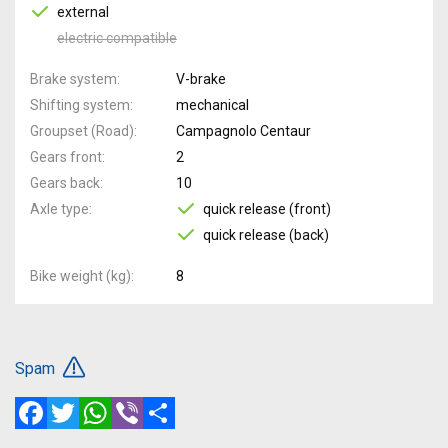
external
electric compatible
Brake system
V-brake
Shifting system
mechanical
Groupset (Road)
Campagnolo Centaur
Gears front
2
Gears back
10
Axle type
quick release (front)
quick release (back)
Bike weight (kg)
8
Spam
Facebook
Twitter
WhatsApp
Viber
Share