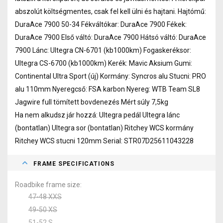
abszolút költségmentes, csak fel kell ülni és hajtani. Hajtómű:
DuraAce 7900 50-34 Fékváltókar: DuraAce 7900 Fékek:
DuraAce 7900 Első váltó: DuraAce 7900 Hátsó váltó: DuraAce
7900 Lánc: Ultegra CN-6701 (kb1000km) Fogaskeréksor:
Ultegra CS-6700 (kb1000km) Kerék: Mavic Aksium Gumi:
Continental Ultra Sport (új) Kormány: Syncros alu Stucni: PRO
alu 110mm Nyeregcső: FSA karbon Nyereg: WTB Team SL8
Jagwire full tömített bovdenezés Mért súly 7,5kg
Ha nem alkudsz jár hozzá: Ultegra pedál Ultegra lánc
(bontatlan) Ultegra sor (bontatlan) Ritchey WCS kormány
Ritchey WCS stucni 120mm Serial: STR07D25611043228
FRAME SPECIFICATIONS
Roadbike frame size
47-48 XXS
49-50 XS
51-52 S