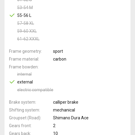
53-54 M
55-56 L
57-58 XL
59-60 XXL
61-62 XXXL
Frame geometry
sport
Frame material
carbon
Frame bowden
internal
external
electric compatible
Brake system
calliper brake
Shifting system
mechanical
Groupset (Road)
Shimano Dura Ace
Gears front
2
Gears back
10