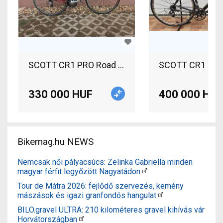
SCOTT CR1 PRO Road bike Shimano 105 calliper b
330 000 HUF
400 000 HUF
Bikemag.hu NEWS
Nemcsak női pályacsúcs: Zelinka Gabriella minden
magyar férfit legyőzött Nagyatádon
Tour de Mátra 2026: fejlődő szervezés, kemény
mászások és igazi granfondós hangulat
BILO.gravel ULTRA: 210 kilométeres gravel kihívás vár
Horvátországban