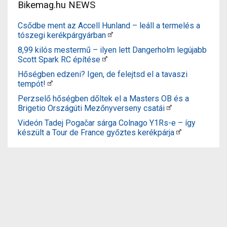
Bikemag.hu NEWS
Csődbe ment az Accell Hunland – leáll a termelés a
tószegi kerékpárgyárban
8,99 kilós mestermű – ilyen lett Dangerholm legújabb
Scott Spark RC építése
Hőségben edzeni? Igen, de felejtsd el a tavaszi
tempót!
Perzselő hőségben dőltek el a Masters OB és a
Brigetio Országúti Mezőnyverseny csatái
Videón Tadej Pogačar sárga Colnago Y1Rs-e – így
készült a Tour de France győztes kerékpárja