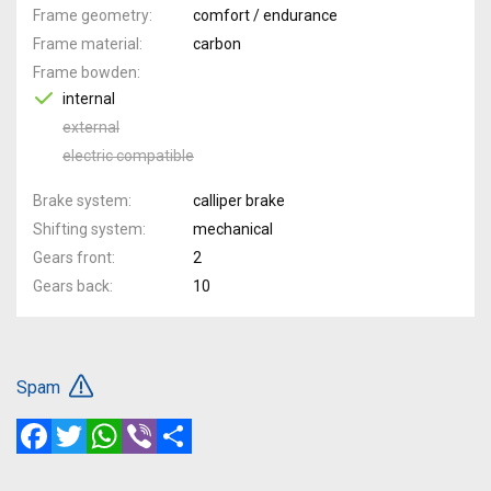
Frame geometry
comfort / endurance
Frame material
carbon
Frame bowden
internal
external
electric compatible
Brake system
calliper brake
Shifting system
mechanical
Gears front
2
Gears back
10
Spam
Facebook
Twitter
WhatsApp
Viber
Share