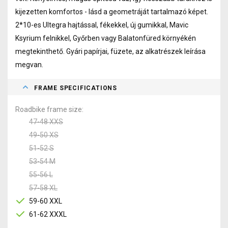
kijezetten komfortos - lásd a geometráját tartalmazó képet.
2*10-es Ultegra hajtással, fékekkel, új gumikkal, Mavic
Ksyrium felnikkel, Győrben vagy Balatonfüred környékén
megtekinthető. Gyári papírjai, füzete, az alkatrészek leírása
megvan.
FRAME SPECIFICATIONS
Roadbike frame size
47-48 XXS
49-50 XS
51-52 S
53-54 M
55-56 L
57-58 XL
59-60 XXL
61-62 XXXL