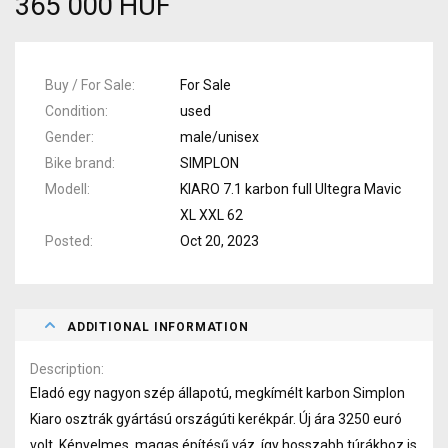
365 000 HUF
Buy / For Sale
For Sale
Condition
used
Gender
male/unisex
Bike brand
SIMPLON
Modell
KIARO 7.1 karbon full Ultegra Mavic
XL XXL 62
Posted
Oct 20, 2023
ADDITIONAL INFORMATION
Description
Eladó egy nagyon szép állapotú, megkímélt karbon Simplon
Kiaro osztrák gyártású országúti kerékpár. Új ára 3250 euró
volt. Kényelmes, magas építésű váz, így hosszabb túrákhoz is