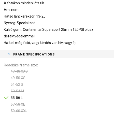
A fotókon minden látszik.
Ami nem:
Hátsó lánckeréksor: 13-25
Nyereg: Specialized
Külső gumi: Continental Supersport 25mm 120PSI plusz
defektvédelemmel
Ha kell még fotó, vagy kérdés van hívj vagy írj.
FRAME SPECIFICATIONS
Roadbike frame size
47-48 XXS
49-50 XS
51-52 S
53-54 M
55-56 L
57-58 XL
59-60 XXL