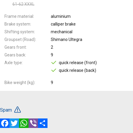
61-62 XXXL
Frame material
aluminium
Brake system
calliper brake
Shifting system
mechanical
Groupset (Road)
Shimano Ultegra
Gears front
2
Gears back
9
Axle type
quick release (front)
quick release (back)
Bike weight (kg)
9
Spam
Facebook
Twitter
WhatsApp
Viber
Share