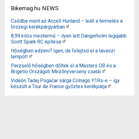
Bikemag.hu NEWS
Csődbe ment az Accell Hunland – leáll a termelés a
tószegi kerékpárgyárban
8,99 kilós mestermű – ilyen lett Dangerholm legújabb
Scott Spark RC építése
Hőségben edzeni? Igen, de felejtsd el a tavaszi
tempót!
Perzselő hőségben dőltek el a Masters OB és a
Brigetio Országúti Mezőnyverseny csatái
Videón Tadej Pogačar sárga Colnago Y1Rs-e – így
készült a Tour de France győztes kerékpárja