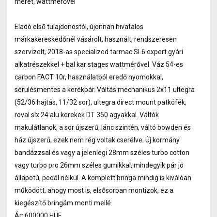
méret, wattmérővel
Eladó első tulajdonostól, újonnan hivatalos
márkakereskedőnél vásárolt, használt, rendszeresen
szervizelt, 2018-as specialized tarmac SL6 expert gyári
alkatrészekkel + bal kar stages wattmérővel. Váz 54-es
carbon FACT 10r, használatból eredő nyomokkal,
sérülésmentes a kerékpár. Váltás mechanikus 2x11 ultegra
(52/36 hajtás, 11/32 sor), ultegra direct mount patkófék,
roval slx 24 alu kerekek DT 350 agyakkal. Váltók
makulátlanok, a sor újszerű, lánc szintén, váltó bowden és
ház újszerű, ezek nem rég voltak cserélve. Új kormány
bandázzsal és vagy a jelenlegi 28mm széles turbo cotton
vagy turbo pro 26mm széles gumikkal, mindegyik pár jó
állapotú, pedál nélkül. A komplett bringa mindig is kiválóan
működött, ahogy most is, elsősorban montizok, ez a
kiegészítő bringám monti mellé.
Ár: 600000 HUF