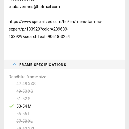
csabavermes@hotmail.com
https://www.specialized.com/hu/en/mens-tarmac-
expert/p/133929?color=239639-
133929&searchText=90618-3254
FRAME SPECIFICATIONS
Roadbike frame size
47-48 XXS
49-50 XS
51-52 S
53-54 M
55-56 L
57-58 XL
59-60 XXL