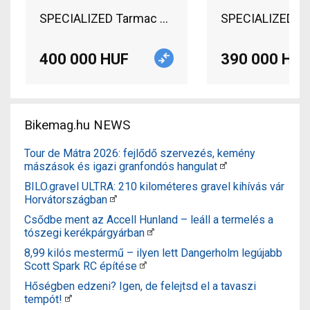
SPECIALIZED Tarmac S-Works (Gerolsteiner Team) 
SPECIALIZED Ven
400 000 HUF
390 000 HUF
Bikemag.hu NEWS
Tour de Mátra 2026: fejlődő szervezés, kemény
mászások és igazi granfondós hangulat
BILO.gravel ULTRA: 210 kilométeres gravel kihívás vár
Horvátországban
Csődbe ment az Accell Hunland – leáll a termelés a
tószegi kerékpárgyárban
8,99 kilós mestermű – ilyen lett Dangerholm legújabb
Scott Spark RC építése
Hőségben edzeni? Igen, de felejtsd el a tavaszi
tempót!