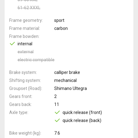
61-62 XXXL
Frame geometry
sport
Frame material
carbon
Frame bowden
internal
external
electric compatible
Brake system
calliper brake
Shifting system
mechanical
Groupset (Road)
Shimano Ultegra
Gears front
2
Gears back
11
Axle type
quick release (front)
quick release (back)
Bike weight (kg)
7.6