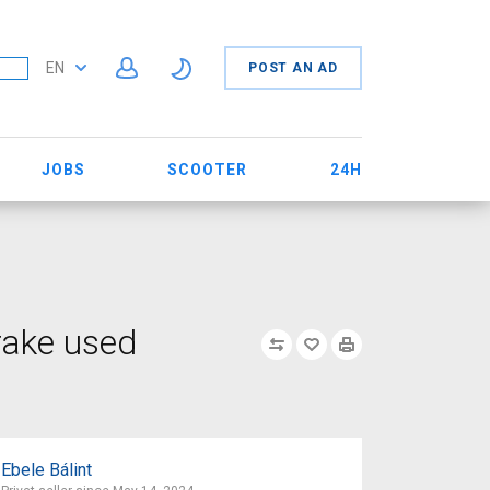
EN
POST AN AD
JOBS
SCOOTER
24H
rake used
Ebele Bálint