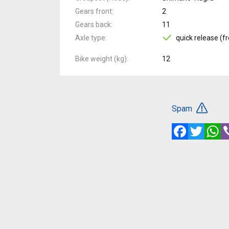
Gears front
2
Gears back
11
Axle type
quick release (fr
Bike weight (kg)
12
Spam
Facebook
Twitte
W