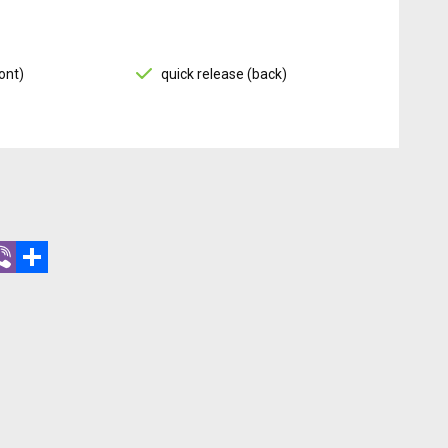
ont)
quick release (back)
r
hatsApp
Viber
Share