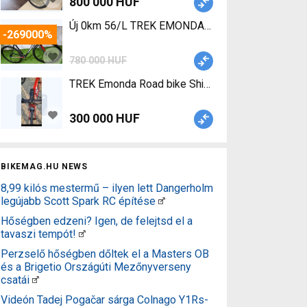
800 000 HUF
Új 0
-269000%
780 000 HUF
TREK Emonda Road bike Shimano 105 used For S
300 000 HUF
BIKEMAG.HU NEWS
8,99 kilós mestermű – ilyen lett Dangerholm
legújabb Scott Spark RC építése
Hőségben edzeni? Igen, de felejtsd el a
tavaszi tempót!
Perzselő hőségben dőltek el a Masters OB
és a Brigetio Országúti Mezőnyverseny
csatái
Videón Tadej Pogačar sárga Colnago Y1Rs-