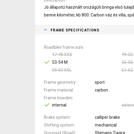
Jó állapotú használt országúti bringa első tulajdo
benne kilométer, kb 800. Carbon váz és villa, sp
FRAME SPECIFICATIONS
Roadbike frame size
47-48 XXS
49-50
53-54 M
55-56 
59-60 XXL
61-62
Frame geometry
sport
Frame material
carbon
Frame bowden
internal
extern
Brake system
calliper brake
Shifting system
mechanical
Groupset (Road)
Shimano Tiagra