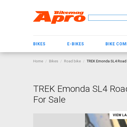
BIKES
E-BIKES
BIKE CO
Home
Bikes
Road bike
TREK Emonda SL4 Road bi
TREK Emonda SL4 Road 
For Sale
VIEW L