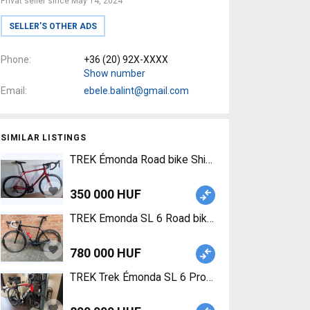
Privat seller since May 14, 2024
SELLER’S OTHER ADS
Phone
+36 (20) 92X-XXXX
Show number
Email
ebele.balint@gmail.com
SIMILAR LISTINGS
TREK Émonda Road bike Shimano Ultegra used Fo
350 000 HUF
TREK Emonda SL 6 Road bike Shimano Ultegra Di2 
780 000 HUF
TREK Trek Émonda SL 6 Pro Road bike Shimano Ul