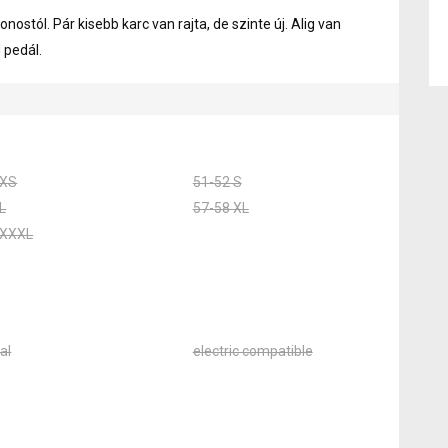
nostól. Pár kisebb karc van rajta, de szinte új. Alig van
d pedál.
 XS
51-52 S
L
57-58 XL
 XXXL
al
electric compatible