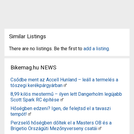
Similar Listings
There are no listings. Be the first to
add a listing
.
Bikemag.hu NEWS
Csődbe ment az Accell Hunland – leáll a termelés a
tószegi kerékpárgyárban
8,99 kilós mestermű – ilyen lett Dangerholm legújabb
Scott Spark RC építése
Hőségben edzeni? Igen, de felejtsd el a tavaszi
tempót!
Perzselő hőségben dőltek el a Masters OB és a
Brigetio Országúti Mezőnyverseny csatái