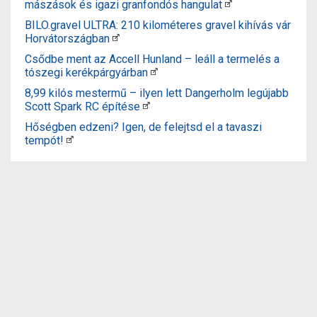
mászások és igazi granfondós hangulat
BILO.gravel ULTRA: 210 kilométeres gravel kihívás vár
Horvátországban
Csődbe ment az Accell Hunland – leáll a termelés a
tószegi kerékpárgyárban
8,99 kilós mestermű – ilyen lett Dangerholm legújabb
Scott Spark RC építése
Hőségben edzeni? Igen, de felejtsd el a tavaszi
tempót!