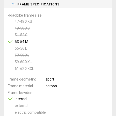
FRAME SPECIFICATIONS
Roadbike frame size
47-48 XXS
49-50 XS
51-52 S
53-54 M
55-56 L
57-58 XL
59-60 XXL
61-62 XXXL
Frame geometry
sport
Frame material
carbon
Frame bowden
internal
external
electric compatible