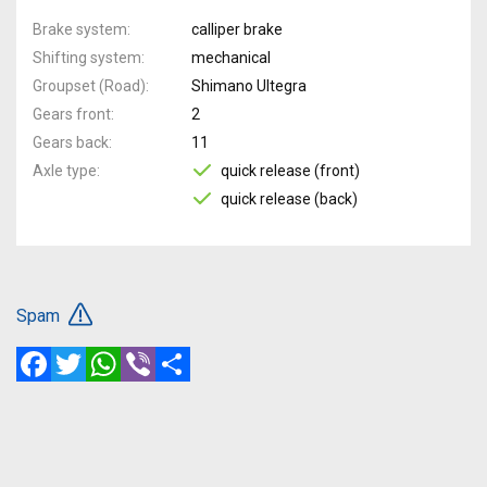
Brake system
calliper brake
Shifting system
mechanical
Groupset (Road)
Shimano Ultegra
Gears front
2
Gears back
11
Axle type
quick release (front)
quick release (back)
Spam
Facebook
Twitter
WhatsApp
Viber
Share