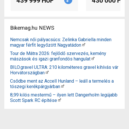
439 999 HUF
430 000 HUF
Bikemag.hu NEWS
Nemcsak női pályacsúcs: Zelinka Gabriella minden
magyar férfit legyőzött Nagyatádon
Tour de Mátra 2026: fejlődő szervezés, kemény
mászások és igazi granfondós hangulat
BILO.gravel ULTRA: 210 kilométeres gravel kihívás vár
Horvátországban
Csődbe ment az Accell Hunland – leáll a termelés a
tószegi kerékpárgyárban
8,99 kilós mestermű – ilyen lett Dangerholm legújabb
Scott Spark RC építése