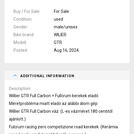
Buy / For Sale
For Sale
Condition
used
Gender
male/unisex
Bike brand
WILIER
Modell
GTR
Posted
Aug 16, 2024
ADDITIONAL INFORMATION
Description
Willier GTR Full Carbon + Fullcrum kerekek eladó
Méretprobléma miatt eladó az alábbi álom gép:
Willier GTR Full Carbon váz. (L-es vázméret 180 centitől
ajánlott.)
Fulcrum racing zero competizione road kerekek. (Kerámia