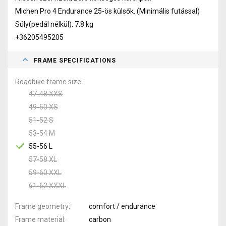
Michen Pro 4 Endurance 25-ös külsők. (Minimális futással)
Súly(pedál nélkül): 7.8 kg
+36205495205
FRAME SPECIFICATIONS
Roadbike frame size
47-48 XXS
49-50 XS
51-52 S
53-54 M
55-56 L
57-58 XL
59-60 XXL
61-62 XXXL
Frame geometry
comfort / endurance
Frame material
carbon