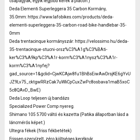
csapágyak, egyik legjobb kerék a piacon.)
Deda Elementi Superleggera 35 Carbon Kormány,
35.0mm: https://www.lafobikes.com/products/deda-
elementi-superleggera-35-carbon-road-bike-handlebar-35-
0mm
Deda trentacinque kormányszár: https://velossimo.hu/deda-
35-trentacinque-stucni-orsz%C3%A1g%C3%BAti-
ker%C3%A9kp%C3%A1r-korm%C3%A1nysz%C3%A1r-
korm%C3%A1nyfej?
gad_source=1&gclid=CjwKCAjw8fu1BhBsEiwAwDrsjKE6gYvU
JZ9Lv75_cktgwRRzCak7uWIiCpCuxZwPc8osbava1maB5xoC
5c8QAvD_BwE)
Deda Loop teljesen új bandázs
Specialized Power Comp nyereg.
Shimano 105 5700 váltó és kazetta (Patika állapotban lásd a
láncmérős képet.)
Ultegra fékek (friss fékbetétek)
Frissen szervízelt, zéro költséges kerékpár.