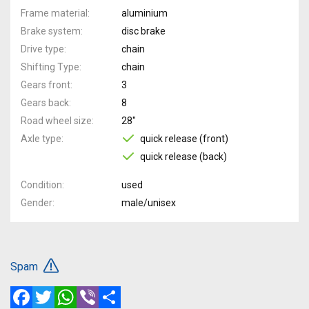
Frame material
aluminium
Brake system
disc brake
Drive type
chain
Shifting Type
chain
Gears front
3
Gears back
8
Road wheel size
28"
Axle type
quick release (front)
quick release (back)
Condition
used
Gender
male/unisex
Spam
Facebook
Twitter
WhatsApp
Viber
Share