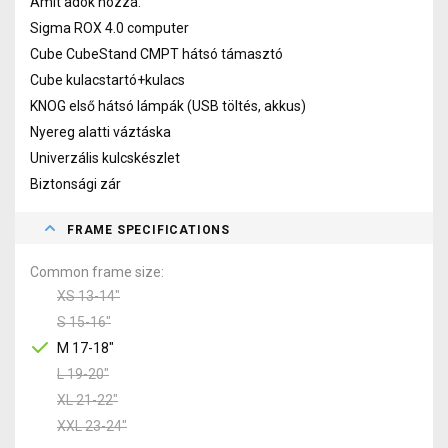
Amit adok hozzá:
Sigma ROX 4.0 computer
Cube CubeStand CMPT hátsó támasztó
Cube kulacstartó+kulacs
KNOG első hátsó lámpák (USB töltés, akkus)
Nyereg alatti váztáska
Univerzális kulcskészlet
Biztonsági zár
FRAME SPECIFICATIONS
Common frame size
XS 13-14"
S 15-16"
M 17-18"
L 19-20"
XL 21-22"
XXL 23-24"