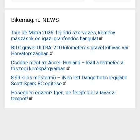
Bikemag.hu NEWS
Tour de Mátra 2026: fejlődő szervezés, kemény
mászások és igazi granfondós hangulat
BILO.gravel ULTRA: 210 kilométeres gravel kihívás vár
Horvátországban
Csődbe ment az Accell Hunland – leáll a termelés a
tószegi kerékpárgyárban
8,99 kilós mestermű – ilyen lett Dangerholm legújabb
Scott Spark RC építése
Hőségben edzeni? Igen, de felejtsd el a tavaszi
tempót!