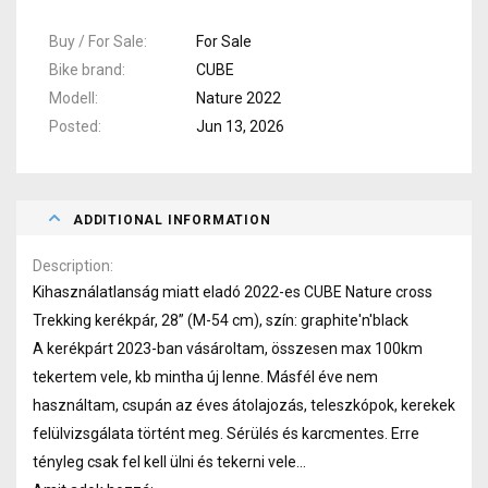
Buy / For Sale
For Sale
Bike brand
CUBE
Modell
Nature 2022
Posted
Jun 13, 2026
ADDITIONAL INFORMATION
Description
Kihasználatlanság miatt eladó 2022-es CUBE Nature cross
Trekking kerékpár, 28” (M-54 cm), szín: graphite'n'black
A kerékpárt 2023-ban vásároltam, összesen max 100km
tekertem vele, kb mintha új lenne. Másfél éve nem
használtam, csupán az éves átolajozás, teleszkópok, kerekek
felülvizsgálata történt meg. Sérülés és karcmentes. Erre
tényleg csak fel kell ülni és tekerni vele...