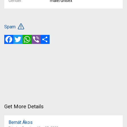
Gender
male/unisex
Spam
Facebook
Twitter
WhatsApp
Viber
Share
Get More Details
Bernát Ákos