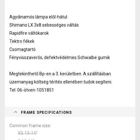
Agydinamós lámpa elől-hátul
Shimano LX 3x8 sebességes váltás
Rapidfire váltókarok
Tektro fékek
Csomagtartó
Fényvisszaverős, defektvédelmes Schwalbe gumik
Megtekinthető Bp-en a 3. kerületben. A szállításban
üzemanyag költség térítés ellenében tudok segíteni.
Tel: 06-ötven-1051851
FRAME SPECIFICATIONS
Common frame size
XS 13-14"