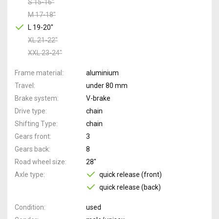
S 15-16"
M 17-18"
L 19-20"
XL 21-22"
XXL 23-24"
Frame material
aluminium
Travel
under 80 mm
Brake system
V-brake
Drive type
chain
Shifting Type
chain
Gears front
3
Gears back
8
Road wheel size
28"
Axle type
quick release (front)
quick release (back)
Condition
used