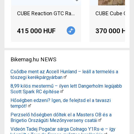
CUBE Reaction GTC Race Carbon Mountain Bike 2
CUBE Cube GTC a
415 000 HUF
370 000 HUF
Bikemag.hu NEWS
Csődbe ment az Accell Hunland – leáll a termelés a
tószegi kerékpárgyárban
8,99 kilós mestermű – ilyen lett Dangerholm legújabb
Scott Spark RC építése
Hőségben edzeni? Igen, de felejtsd el a tavaszi
tempót!
Perzselő hőségben dőltek el a Masters OB és a
Brigetio Országúti Mezőnyverseny csatái
Videón Tadej Pogačar sárga Colnago Y1Rs-e – így