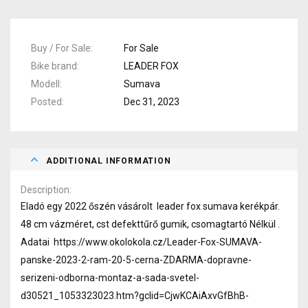
Buy / For Sale
For Sale
Bike brand
LEADER FOX
Modell
Sumava
Posted
Dec 31, 2023
ADDITIONAL INFORMATION
Description
Eladó egy 2022 őszén vásárolt leader fox sumava kerékpár.
48 cm vázméret, cst defekttűrő gumik, csomagtartó Nélkül .
Adatai https://www.okolokola.cz/Leader-Fox-SUMAVA-
panske-2023-2-ram-20-5-cerna-ZDARMA-dopravne-
serizeni-odborna-montaz-a-sada-svetel-
d30521_1053323023.htm?gclid=CjwKCAiAxvGfBhB-