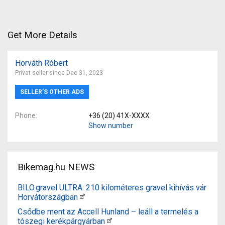
Get More Details
Horváth Róbert
Privat seller since Dec 31, 2023
SELLER’S OTHER ADS
Phone
+36 (20) 41X-XXXX
Show number
Bikemag.hu NEWS
BILO.gravel ULTRA: 210 kilométeres gravel kihívás vár
Horvátországban
Csődbe ment az Accell Hunland – leáll a termelés a
tószegi kerékpárgyárban