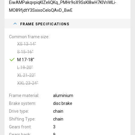
EiwAMPakqvpiqKIZeliQKq_PMHr9oX9SsKI8wH7KlVriWLi-
MO89fjdtY3SxixoCeIoQAvD_BwE
FRAME SPECIFICATIONS
Common frame size
XS 13-14"
S 15-16"
M 17-18"
L 19-20"
XL 21-22"
XXL 23-24"
Frame material
aluminium
Brake system
disc brake
Drive type
chain
Shifting Type
chain
Gears front
3
Gears back
9