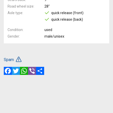
Road wheel size
28"
Axle type
quick release (front)
quick release (back)
Condition
used
Gender
male/unisex
Spam
Facebook
Twitter
WhatsApp
Viber
Share