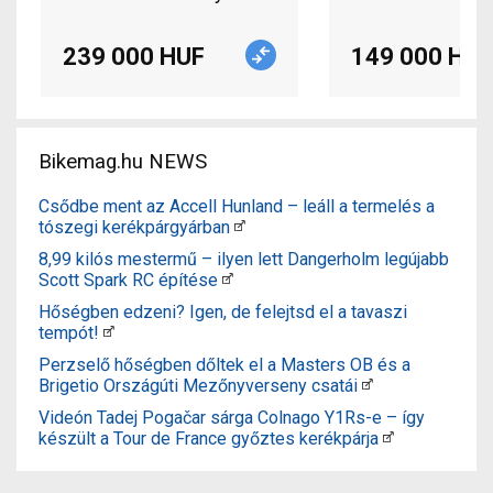
239 000 HUF
149 000 HUF
Bikemag.hu NEWS
Csődbe ment az Accell Hunland – leáll a termelés a
tószegi kerékpárgyárban
8,99 kilós mestermű – ilyen lett Dangerholm legújabb
Scott Spark RC építése
Hőségben edzeni? Igen, de felejtsd el a tavaszi
tempót!
Perzselő hőségben dőltek el a Masters OB és a
Brigetio Országúti Mezőnyverseny csatái
Videón Tadej Pogačar sárga Colnago Y1Rs-e – így
készült a Tour de France győztes kerékpárja