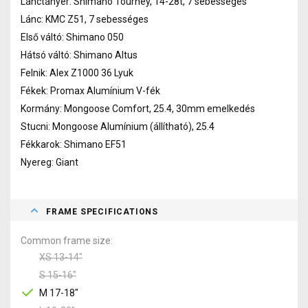
Lánctányér: Shimano Tourney, 14-28t, 7 sebességes
Lánc: KMC Z51, 7 sebességes
Első váltó: Shimano 050
Hátsó váltó: Shimano Altus
Felnik: Alex Z1000 36 Lyuk
Fékek: Promax Alumínium V-fék
Kormány: Mongoose Comfort, 25.4, 30mm emelkedés
Stucni: Mongoose Alumínium (állítható), 25.4
Fékkarok: Shimano EF51
Nyereg: Giant
FRAME SPECIFICATIONS
Common frame size
XS 13-14"
S 15-16"
M 17-18"