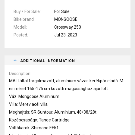
Buy / For Sale
For Sale
Bike brand
MONGOOSE
Modell
Crossway 250
Posted
Jul 23, 2023
ADDITIONAL INFORMATION
Description
MALI által forgalmazott, alumínium vázas kerékpár eladó. M-
es méret 165-175 cm közötti magassághoz ajánlott.
Váz: Mongoose Aluminum
Villa: Merev acél villa
Meghajtás: SR Suntour, Alumínium, 48/38/28t
Középcsapágy: Tange Cartridge
Váltókarok: Shimano EF51