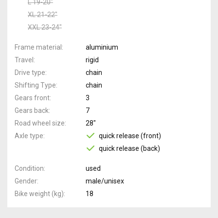
L 19-20"
XL 21-22"
XXL 23-24"
Frame material
aluminium
Travel
rigid
Drive type
chain
Shifting Type
chain
Gears front
3
Gears back
7
Road wheel size
28"
Axle type
quick release (front)
quick release (back)
Condition
used
Gender
male/unisex
Bike weight (kg)
18