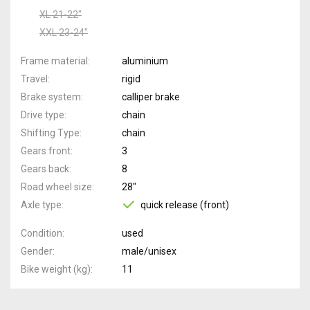
XL 21-22"
XXL 23-24"
Frame material
aluminium
Travel
rigid
Brake system
calliper brake
Drive type
chain
Shifting Type
chain
Gears front
3
Gears back
8
Road wheel size
28"
Axle type
quick release (front)
Condition
used
Gender
male/unisex
Bike weight (kg)
11