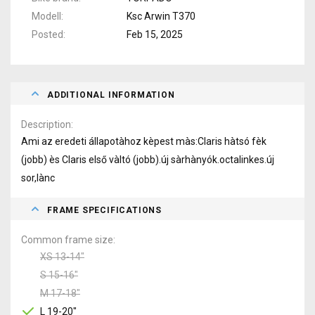
Modell
Ksc Arwin T370
Posted
Feb 15, 2025
ADDITIONAL INFORMATION
Description
Ami az eredeti állapotàhoz kèpest màs:Claris hàtsó fèk
(jobb) ès Claris első vàltó (jobb).új sàrhànyók.octalinkes.új
sor,lànc
FRAME SPECIFICATIONS
Common frame size
XS 13-14"
S 15-16"
M 17-18"
L 19-20"