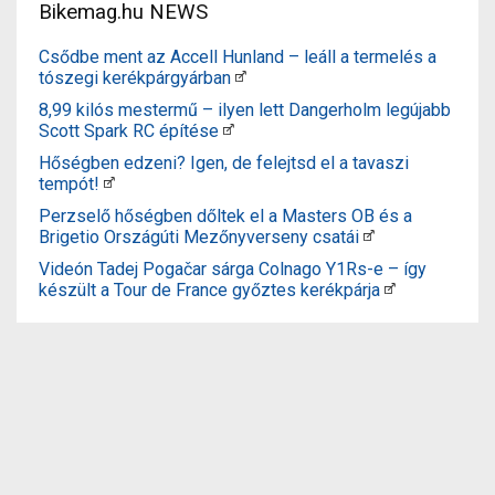
Bikemag.hu NEWS
Csődbe ment az Accell Hunland – leáll a termelés a
tószegi kerékpárgyárban
8,99 kilós mestermű – ilyen lett Dangerholm legújabb
Scott Spark RC építése
Hőségben edzeni? Igen, de felejtsd el a tavaszi
tempót!
Perzselő hőségben dőltek el a Masters OB és a
Brigetio Országúti Mezőnyverseny csatái
Videón Tadej Pogačar sárga Colnago Y1Rs-e – így
készült a Tour de France győztes kerékpárja