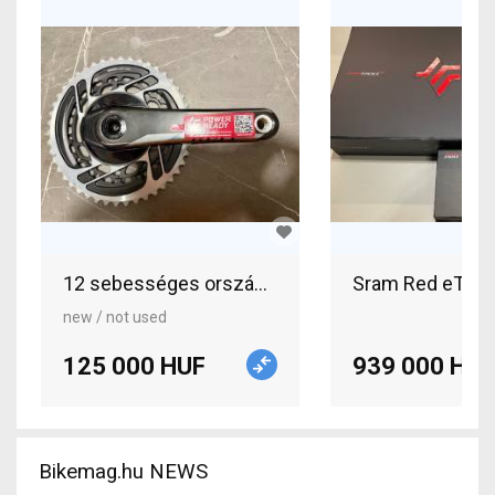
12 sebességes országúti hajtómű eladó Sram Red 
Sram Red eTap A
new / not used
125 000 HUF
939 000 HUF
Bikemag.hu NEWS