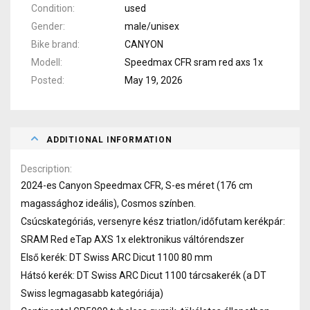
Condition
used
Gender
male/unisex
Bike brand
CANYON
Modell
Speedmax CFR sram red axs 1x
Posted
May 19, 2026
ADDITIONAL INFORMATION
Description
2024-es Canyon Speedmax CFR, S-es méret (176 cm
magassághoz ideális), Cosmos színben.
Csúcskategóriás, versenyre kész triatlon/időfutam kerékpár:
SRAM Red eTap AXS 1x elektronikus váltórendszer
Első kerék: DT Swiss ARC Dicut 1100 80 mm
Hátsó kerék: DT Swiss ARC Dicut 1100 tárcsakerék (a DT
Swiss legmagasabb kategóriája)