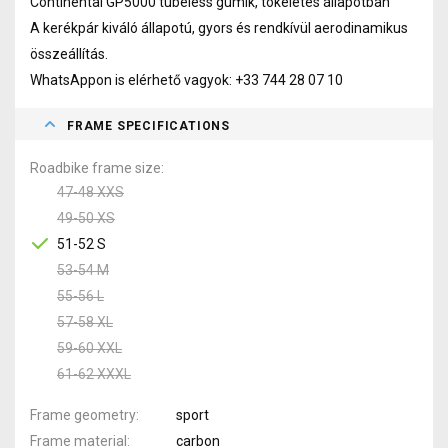
Continental GP5000 tubeless gumik, tökéletes állapotban
A kerékpár kiváló állapotú, gyors és rendkívül aerodinamikus
összeállítás.
WhatsAppon is elérhető vagyok: +33 744 28 07 10
FRAME SPECIFICATIONS
Roadbike frame size
47-48 XXS
49-50 XS
51-52 S
53-54 M
55-56 L
57-58 XL
59-60 XXL
61-62 XXXL
Frame geometry
sport
Frame material
carbon