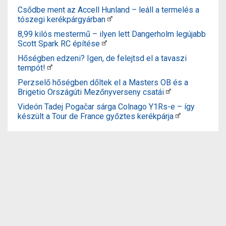
Csődbe ment az Accell Hunland – leáll a termelés a
tószegi kerékpárgyárban
8,99 kilós mestermű – ilyen lett Dangerholm legújabb
Scott Spark RC építése
Hőségben edzeni? Igen, de felejtsd el a tavaszi
tempót!
Perzselő hőségben dőltek el a Masters OB és a
Brigetio Országúti Mezőnyverseny csatái
Videón Tadej Pogačar sárga Colnago Y1Rs-e – így
készült a Tour de France győztes kerékpárja