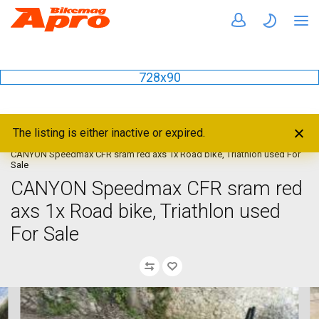
728x90
The listing is either inactive or expired.
Home
Bikes
Triathlon
CANYON Speedmax CFR sram red axs 1x Road bike, Triathlon used For
Sale
CANYON Speedmax CFR sram red
axs 1x Road bike, Triathlon used
For Sale