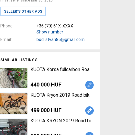
Privat seller since Mar 30, 2023
SELLER’S OTHER ADS
Phone
+36 (70) 61X-XXXX
Show number
Email
bodiistvan85@gmail.com
SIMILAR LISTINGS
KUOTA Korsa fullcarbon Road bike Shimano Ultegra
440 000 HUF
KUOTA Kryon 2019 Road bike Shimano Ultegra call
499 000 HUF
KUOTA KRYON 2019 Road bike Shimano Ultegra cal