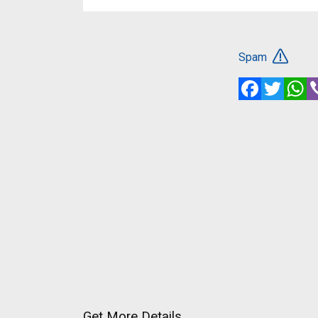
Spam
Facebook
Twitte
W
Get More Details