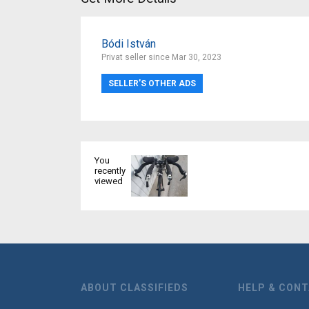
Bódi István
Privat seller since Mar 30, 2023
SELLER’S OTHER ADS
You
recently
viewed
ABOUT CLASSIFIEDS
HELP & CON