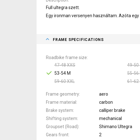
Full ultegra szett.
Egy ironman versenyen használtam. Azóta egy 
FRAME SPECIFICATIONS
Roadbike frame size
47-48 XXS
49-50
53-54 M
55-56 
59-60 XXL
61-62
Frame geometry
aero
Frame material
carbon
Brake system
calliper brake
Shifting system
mechanical
Groupset (Road)
Shimano Ultegra
Gears front
2