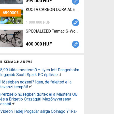
399 000 HUF
KUOTA CARBON DURA ACE 2x10 200600/2007 Road
-659000%
1 000 000 HUF
SPECIALIZED Tarmac S-Works (Gerolsteiner Team) 
400 000 HUF
BIKEMAG.HU NEWS
8,99 kilós mestermű – ilyen lett Dangerholm
legújabb Scott Spark RC építése
Hőségben edzeni? Igen, de felejtsd el a
tavaszi tempót!
Perzselő hőségben dőltek el a Masters OB
és a Brigetio Országúti Mezőnyverseny
csatái
Videón Tadej Pogačar sárga Colnago Y1Rs-