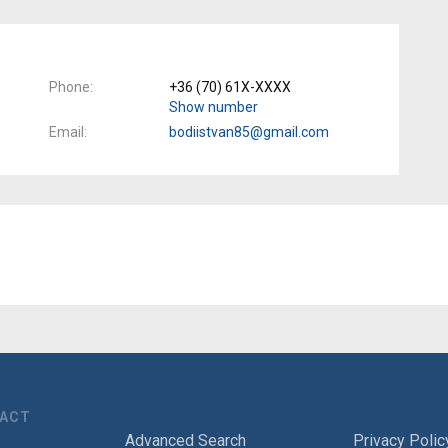
Phone
+36 (70) 61X-XXXX
Show number
Email
bodiistvan85@gmail.com
TACT
Advanced Search
Privacy Polic