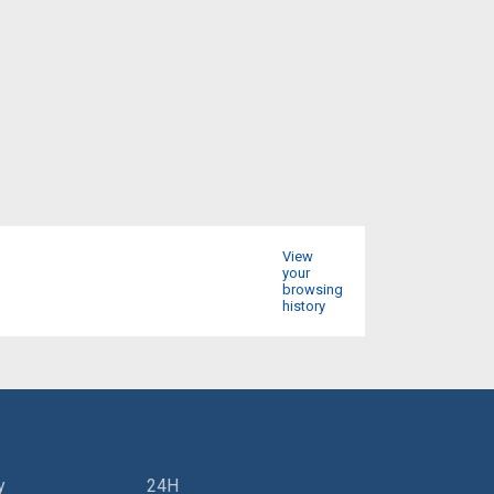
View
your
browsing
history
y
24H