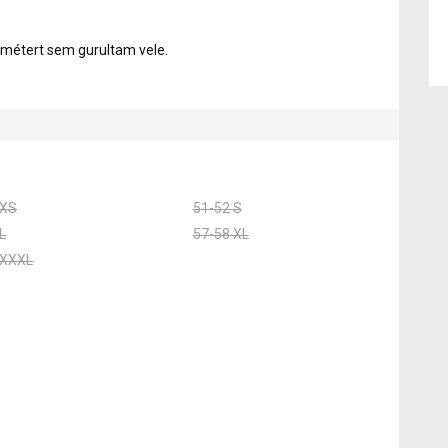
métert sem gurultam vele.
 XS
51-52 S
L
57-58 XL
 XXXL