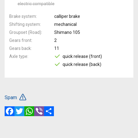
electric compatible
Brake system
calliper brake
Shifting system
mechanical
Groupset (Road)
Shimano 105
Gears front
2
Gears back
11
Axle type
quick release (front)
quick release (back)
Spam
Facebook
Twitter
WhatsApp
Viber
Share