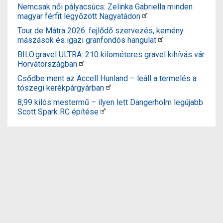
Nemcsak női pályacsúcs: Zelinka Gabriella minden
magyar férfit legyőzött Nagyatádon
Tour de Mátra 2026: fejlődő szervezés, kemény
mászások és igazi granfondós hangulat
BILO.gravel ULTRA: 210 kilométeres gravel kihívás vár
Horvátországban
Csődbe ment az Accell Hunland – leáll a termelés a
tószegi kerékpárgyárban
8,99 kilós mestermű – ilyen lett Dangerholm legújabb
Scott Spark RC építése