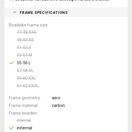
FRAME SPECIFICATIONS
Roadbike frame size
47-48 XXS
49-50 XS
51-52 S
53-54 M
55-56 L
57-58 XL
59-60 XXL
61-62 XXXL
Frame geometry
aero
Frame material
carbon
Frame bowden
internal
external