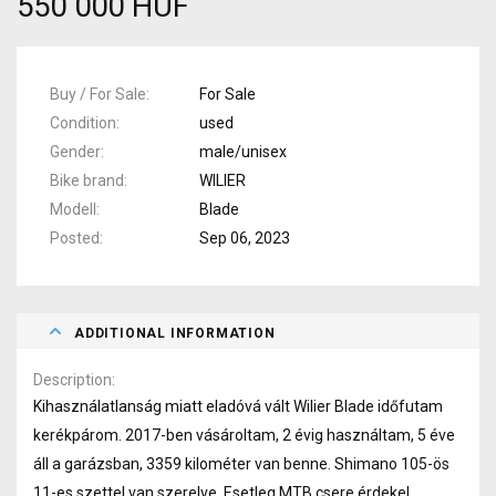
550 000 HUF
Buy / For Sale
For Sale
Condition
used
Gender
male/unisex
Bike brand
WILIER
Modell
Blade
Posted
Sep 06, 2023
ADDITIONAL INFORMATION
Description
Kihasználatlanság miatt eladóvá vált Wilier Blade időfutam
kerékpárom. 2017-ben vásároltam, 2 évig használtam, 5 éve
áll a garázsban, 3359 kilométer van benne. Shimano 105-ös
11-es szettel van szerelve. Esetleg MTB csere érdekel.