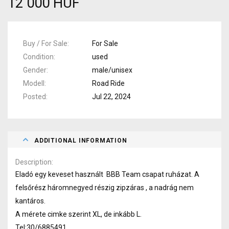
12 000 HUF
Buy / For Sale
For Sale
Condition
used
Gender
male/unisex
Modell
Road Ride
Posted
Jul 22, 2024
ADDITIONAL INFORMATION
Description
Eladó egy keveset használt BBB Team csapat ruházat. A
felsőrész háromnegyed részig zipzáras , a nadrág nem
kantáros.
A mérete cimke szerint XL, de inkább L.
Tel:30/6885491