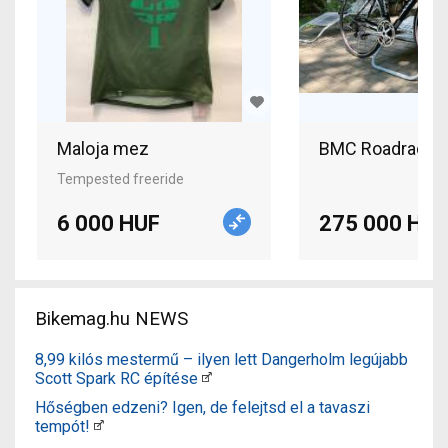
Maloja mez
Tempested freeride
6 000 HUF
275 000 HUF
Bikemag.hu NEWS
8,99 kilós mestermű – ilyen lett Dangerholm legújabb
Scott Spark RC építése
Hőségben edzeni? Igen, de felejtsd el a tavaszi
tempót!