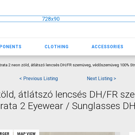
728x90
MPONENTS
CLOTHING
ACCESSORIES
trata 2 neon zöld, átlátszó lencsés DH/FR szemüveg, védőszemüveg 100% Str
< Previous Listing
Next Listing >
zöld, átlátszó lencsés DH/FR sz
ata 2 Eyewear / Sunglasses DH
ARGER
MAP VIEW