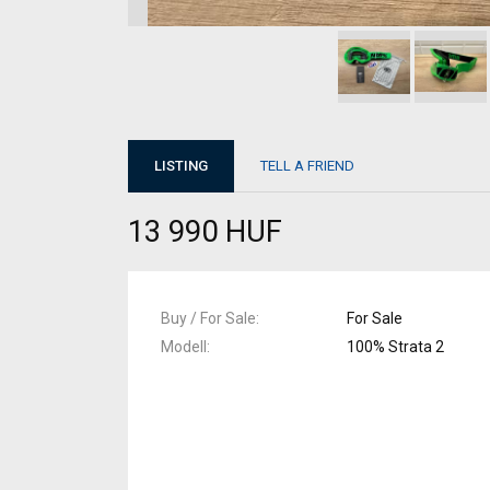
LISTING
TELL A FRIEND
13 990 HUF
Buy / For Sale
For Sale
Modell
100% Strata 2