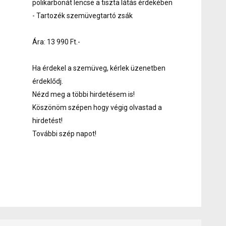
polikarbonát lencse a tiszta látás érdekében
- Tartozék szemüvegtartó zsák
Ára: 13 990 Ft.-
Ha érdekel a szemüveg, kérlek üzenetben
érdeklődj.
Nézd meg a többi hirdetésem is!
Köszönöm szépen hogy végig olvastad a
hirdetést!
További szép napot!