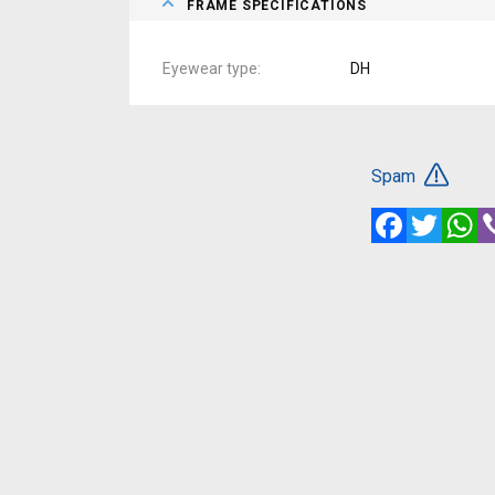
FRAME SPECIFICATIONS
Eyewear type
DH
Spam
Facebook
Twitte
W