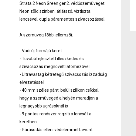
Strata 2 Neon Green gen2. védőszemüveget.
Neon zöld színben, átlátszó, víztiszta
lencsével, dupla páramentes szivacsozással.
A szemüveg főbb jellemzői:
- Vadi új formájú keret
- Továbbfejlesztett illeszkedés és
szivacsozás megnövelt látómezővel
- Ultravastag kétrétegű szivacsozás izzadság
elvezetéssel
- 40 mm széles pánt, belül szilikon csíkkal,
hogy a szemüveged a helyén maradjon a
legnagyobb ugrásoknál is
- 9 pontos rendszer rögzíti a lencsét a
keretben
- Párásodás elleni védelemmel bevont