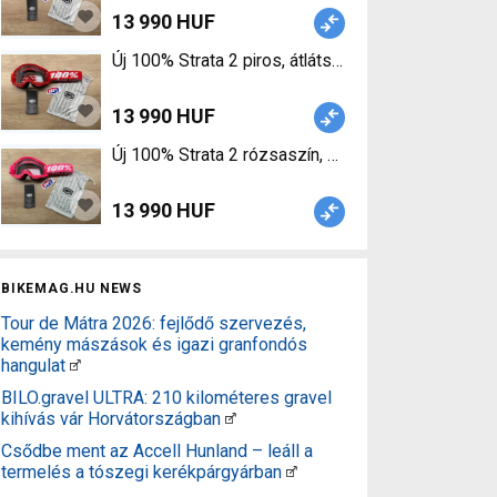
13 990 HUF
13 990 HUF
13 990 HUF
BIKEMAG.HU NEWS
Tour de Mátra 2026: fejlődő szervezés,
kemény mászások és igazi granfondós
hangulat
BILO.gravel ULTRA: 210 kilométeres gravel
kihívás vár Horvátországban
Csődbe ment az Accell Hunland – leáll a
termelés a tószegi kerékpárgyárban