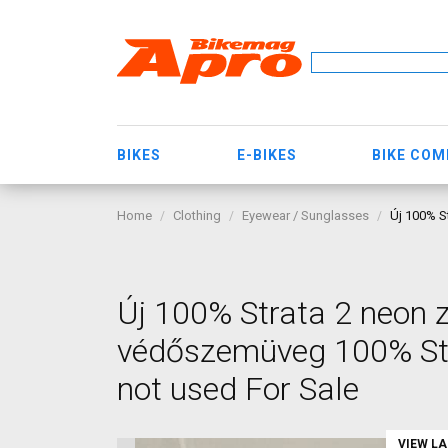
BIKES
E-BIKES
BIKE CO
Home
Clothing
Eyewear / Sunglasses
Új 100% S
Új 100% Strata 2 neon 
védőszemüveg 100% Str
not used For Sale
VIEW L