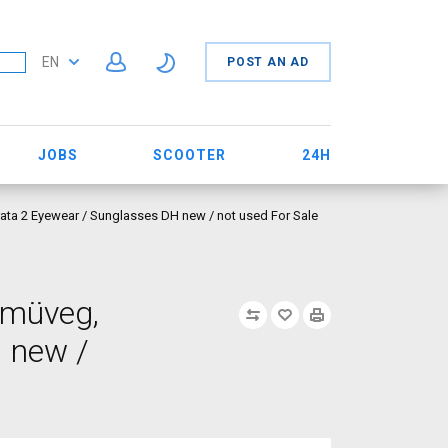
EN
POST AN AD
JOBS
SCOOTER
24H
ata 2 Eyewear / Sunglasses DH new / not used For Sale
emüveg,
 new /