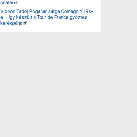
csatái
Videón Tadej Pogačar sárga Colnago Y1Rs-
e – így készült a Tour de France győztes
kerékpárja