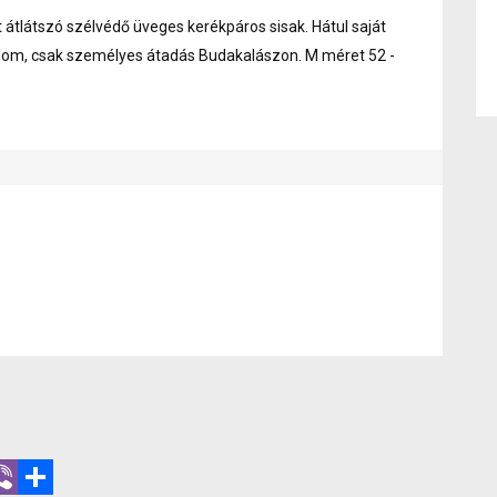
 átlátszó szélvédő üveges kerékpáros sisak. Hátul saját
tudom, csak személyes átadás Budakalászon. M méret 52 -
r
hatsApp
Viber
Share