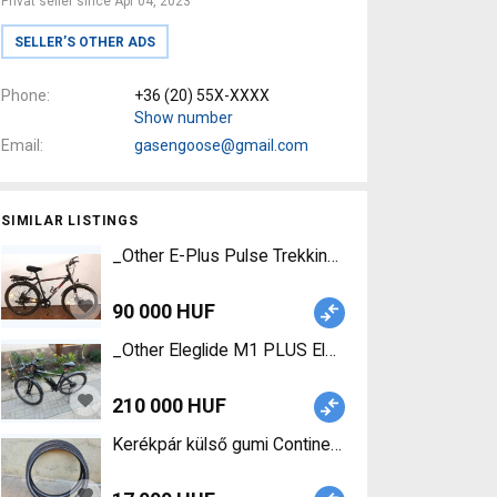
Privat seller since Apr 04, 2023
SELLER’S OTHER ADS
Phone
+36 (20) 55X-XXXX
Show number
Email
gasengoose@gmail.com
SIMILAR LISTINGS
_Other E-Plus Pulse Trekking/cross disc brake us
90 000 HUF
_Other Eleglide M1 PLUS Electric Mountain Bike f
210 000 HUF
Kerékpár külső gumi Continental ContactPlus 622-