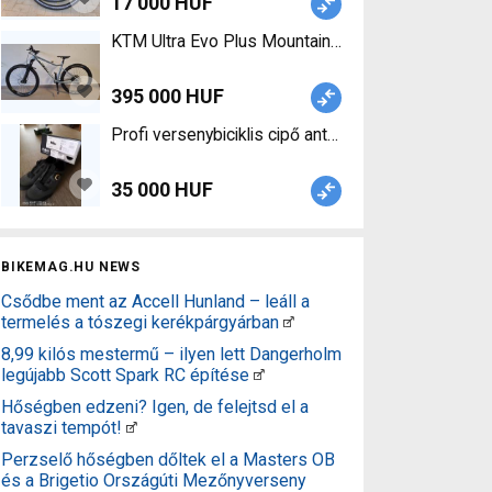
17 000 HUF
KTM Ultra Evo Plus Mountain Bike 29" front 27.5" 
395 000 HUF
Profi versenybiciklis cipő antrhra/honey Origin 
35 000 HUF
BIKEMAG.HU NEWS
Csődbe ment az Accell Hunland – leáll a
termelés a tószegi kerékpárgyárban
8,99 kilós mestermű – ilyen lett Dangerholm
legújabb Scott Spark RC építése
Hőségben edzeni? Igen, de felejtsd el a
tavaszi tempót!
Perzselő hőségben dőltek el a Masters OB
és a Brigetio Országúti Mezőnyverseny