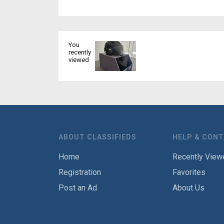
You
recently
viewed
ABOUT CLASSIFIEDS
HELP & CON
Home
Recently View
Registration
Favorites
Post an Ad
About Us