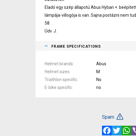
Eladó egy szép állapotú Abus Hyban +. beépített
lámpája-villogója is van. Sajna postázni nem 
58.
Üdv. J:
FRAME SPECIFICATIONS
Helmet brands
Abus
Helmet sizes
M
Triathlon specific
No
E-bike specific
no
Spam
Facebook
Twitte
W