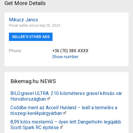
Get More Details
Mikucz Janos
Privat seller since Sep 25, 2023
SELLER’S OTHER ADS
Phone
+36 (70) 38X-XXXX
Show number
Bikemag.hu NEWS
BILO.gravel ULTRA: 210 kilométeres gravel kihívás vár
Horvátországban
Csődbe ment az Accell Hunland – leáll a termelés a
tószegi kerékpárgyárban
8,99 kilós mestermű – ilyen lett Dangerholm legújabb
Scott Spark RC építése