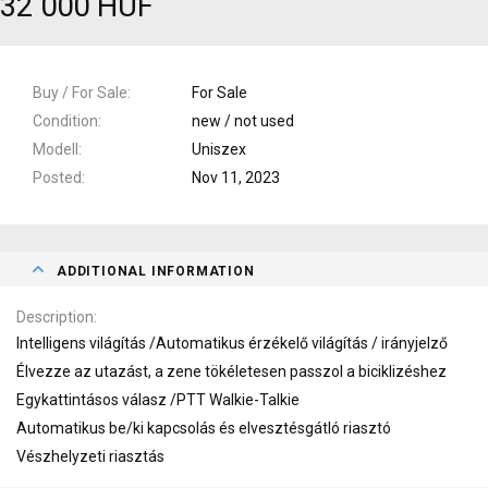
32 000 HUF
Buy / For Sale
For Sale
Condition
new / not used
Modell
Uniszex
Posted
Nov 11, 2023
ADDITIONAL INFORMATION
Description
Intelligens világítás /Automatikus érzékelő világítás / irányjelző
Élvezze az utazást, a zene tökéletesen passzol a biciklizéshez
Egykattintásos válasz /PTT Walkie-Talkie
Automatikus be/ki kapcsolás és elvesztésgátló riasztó
Vészhelyzeti riasztás