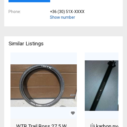
Phone
+36 (30) 51X-XXXX
Show number
Similar Listings
WTB Trail Boss 27.5 WTB Trail Boss 27.5 2db gu
Új karbon nyere