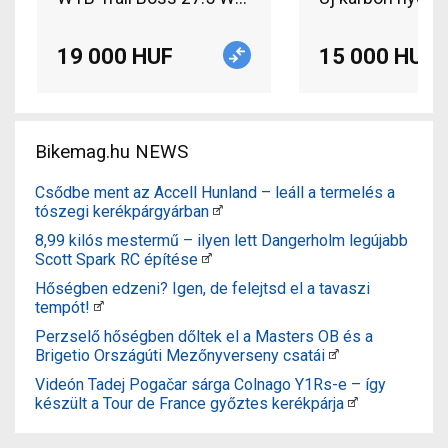
19 000 HUF
15 000 HUF
Bikemag.hu NEWS
Csődbe ment az Accell Hunland – leáll a termelés a
tószegi kerékpárgyárban
8,99 kilós mestermű – ilyen lett Dangerholm legújabb
Scott Spark RC építése
Hőségben edzeni? Igen, de felejtsd el a tavaszi
tempót!
Perzselő hőségben dőltek el a Masters OB és a
Brigetio Országúti Mezőnyverseny csatái
Videón Tadej Pogačar sárga Colnago Y1Rs-e – így
készült a Tour de France győztes kerékpárja