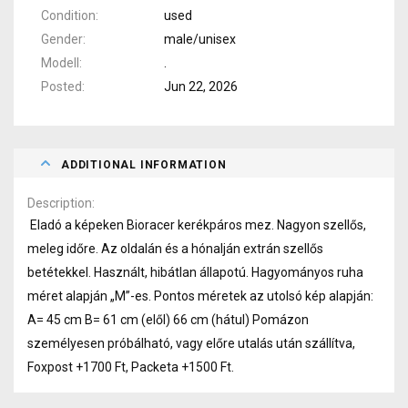
Condition
used
Gender
male/unisex
Modell
.
Posted
Jun 22, 2026
ADDITIONAL INFORMATION
Description
Eladó a képeken Bioracer kerékpáros mez. Nagyon szellős,
meleg időre. Az oldalán és a hónalján extrán szellős
betétekkel. Használt, hibátlan állapotú. Hagyományos ruha
méret alapján „M”-es. Pontos méretek az utolsó kép alapján:
A= 45 cm B= 61 cm (elől) 66 cm (hátul) Pomázon
személyesen próbálható, vagy előre utalás után szállítva,
Foxpost +1700 Ft, Packeta +1500 Ft.