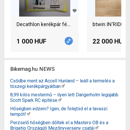
Decathlon kerékpár fényvisszaverő mellény BTWI
1 000 HUF
22 000 HUF
Bikemag.hu NEWS
Csődbe ment az Accell Hunland – leáll a termelés a
tószegi kerékpárgyárban
8,99 kilós mestermű – ilyen lett Dangerholm legújabb
Scott Spark RC építése
Hőségben edzeni? Igen, de felejtsd el a tavaszi
tempót!
Perzselő hőségben dőltek el a Masters OB és a
Brigetio Országúti Mezőnyverseny csatái