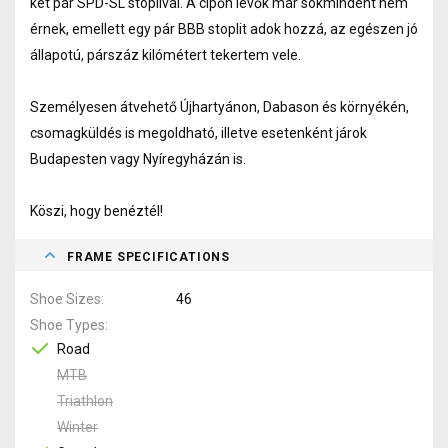
két pár SPD-SL stoplival. A cipőn lévők már sokmindent nem
érnek, emellett egy pár BBB stoplit adok hozzá, az egészen jó
állapotú, párszáz kilómétert tekertem vele.
Személyesen átvehető Újhartyánon, Dabason és környékén,
csomagküldés is megoldható, illetve esetenként járok
Budapesten vagy Nyíregyházán is.
Köszi, hogy benéztél!
FRAME SPECIFICATIONS
Shoe Sizes
46
Shoe Types
Road
MTB
Triathlon
Winter