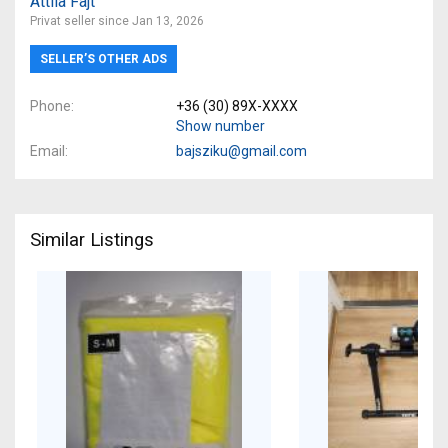
Attila Fajt
Privat seller since Jan 13, 2026
SELLER’S OTHER ADS
Phone
+36 (30) 89X-XXXX
Show number
Email
bajsziku@gmail.com
Similar Listings