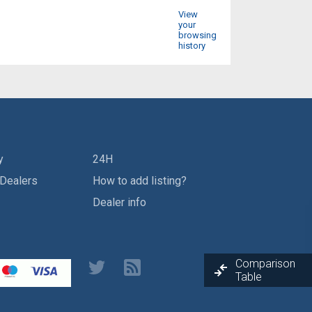
View
your
browsing
history
y
24H
 Dealers
How to add listing?
Dealer info
Comparison
Table