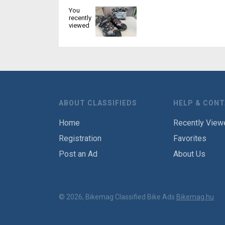
You
recently
viewed
ABOUT CLASSIFIEDS
HELP & CON
Home
Recently View
Registration
Favorites
Post an Ad
About Us
© 2026, Bikemag Classified Bike Ads
Bikemag.hu