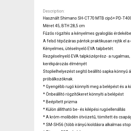
Description
Használt Shimano SH-CT70 MTB cipő+ PD-T400 
Méret 45, BTH 28,5 cm
Fűzős rögzítés a kényelmes gyaloglás érdekébe
A felső tépőzáras pántok praktikusan rejtik el a
Kényelmes, ütéselnyelő EVA talpbetét.
Rezgéselnyelő EVA talpközéprész- a rugalmas, l
kerékpározás élményét
Stoplielhelyezést segítő beállító sapka könnyű á
próbálkozóknak.
* Gyengébb rugó könnyíti meg a belépést és a k
* Önbeállító rögzítőkeret könnyíti a belépést
* Beépített prizma
* Külön állítható be- és kilépési rugóellenállás
* A króm-molibdén ötvözetű, tömített és csapág
* SM-SH56 (több irányú kioldásra alkalmas stopl