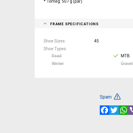
* Tömeg: 507 g (pár)
FRAME SPECIFICATIONS
Shoe Sizes
45
Shoe Types
Road
MTB
Winter
Gravel
Spam
Facebook
Twitte
W