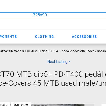
728x90
MPONENTS
CLOTHING
ACCESSORIES
sznált Shimano SH-CT70 MTB cipő+ PD-T400 pedál eladó! Mtb Shoes / Socks 
Next Listing >
T70 MTB cipő+ PD-T400 pedál 
hoe-Covers 45 MTB used male/un
ARGER
MAP VIEW