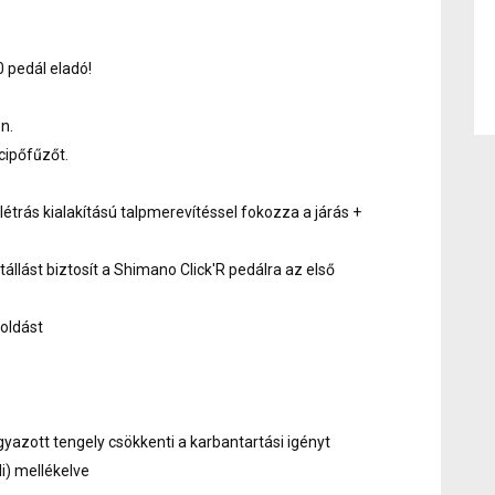
pedál eladó!
n.
 cipőfűzőt.
étrás kialakítású talpmerevítéssel fokozza a járás +
tállást biztosít a Shimano Click'R pedálra az első
ioldást
yazott tengely csökkenti a karbantartási igényt
i) mellékelve