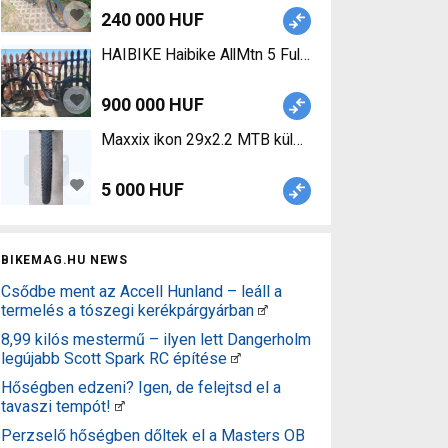
240 000 HUF
HAIBIKE Haibike AllMtn 5 Fully eMTB 2021 Electri
900 000 HUF
Maxxix ikon 29x2.2 MTB külső Maxxix ikon 29x2.
5 000 HUF
BIKEMAG.HU NEWS
Csődbe ment az Accell Hunland – leáll a
termelés a tószegi kerékpárgyárban
8,99 kilós mestermű – ilyen lett Dangerholm
legújabb Scott Spark RC építése
Hőségben edzeni? Igen, de felejtsd el a
tavaszi tempót!
Perzselő hőségben dőltek el a Masters OB