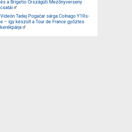
és a Brigetio Országúti Mezőnyverseny
csatái
Videón Tadej Pogačar sárga Colnago Y1Rs-
e – így készült a Tour de France győztes
kerékpárja