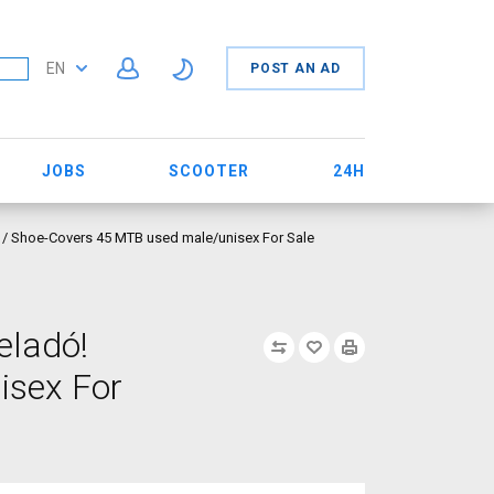
EN
POST AN AD
JOBS
SCOOTER
24H
/ Shoe-Covers 45 MTB used male/unisex For Sale
eladó!
isex For