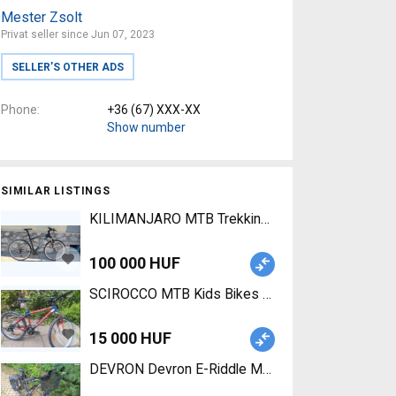
Mester Zsolt
Privat seller since Jun 07, 2023
SELLER’S OTHER ADS
Phone
+36 (67) XXX-XX
Show number
SIMILAR LISTINGS
KILIMANJARO MTB Trekking/cross V-brake used 
100 000 HUF
SCIROCCO MTB Kids Bikes / Children Bikes used 
15 000 HUF
DEVRON Devron E-Riddle M1.7 250W MTB Electric 